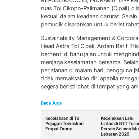
REPUBLIKA.CO.ID, INDRAMAYU -- Para
ruas Tol Cikopo-Palimanan (Cipali) dil
kecuali dalam keadaan darurat. Selain 
pemudik disarankan untuk beristirahat
Sustainability Management & Corpor
Head Astra Tol Cipali, Ardam Rafif Tri
berhenti di bahu jalan untuk menghind
menjaga keselamatan bersama. Selain i
perjalanan di malam hari, pengguna ja
tidak memaksakan diri apabila menga
segera beristirahat di tempat yang am
Baca Juga
Kecelakaan di Tol
Kecelakaan Lalu
Pejagan Tewaskan
Lintas di NTT Turu
Empat Orang
Persen Selama Mu
Lebaran 2026