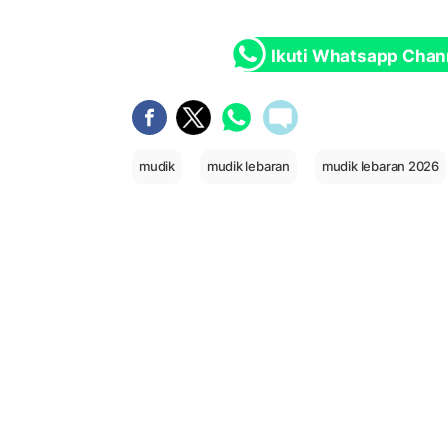
Ikuti Whatsapp Chan
mudik
mudik lebaran
mudik lebaran 2026