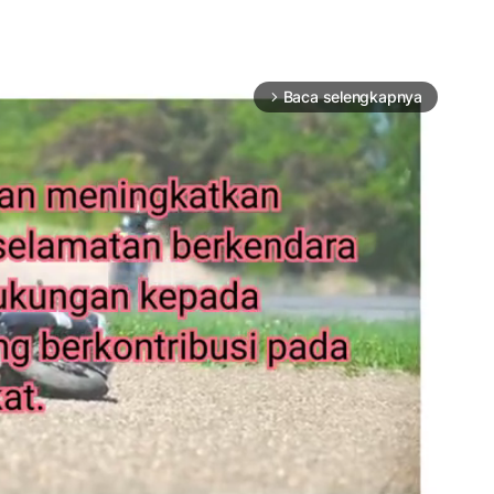
Baca selengkapnya
arrow_forward_ios