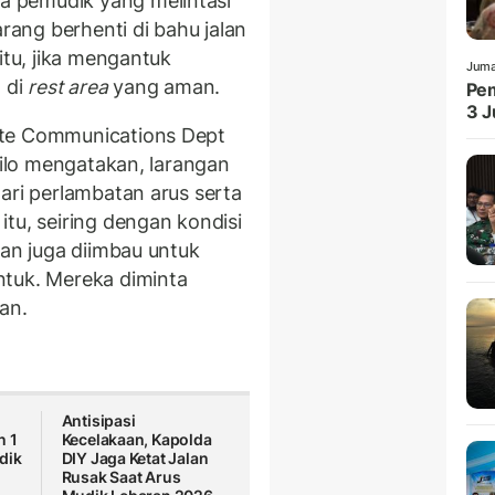
 pemudik yang melintasi
arang berhenti di bahu jalan
itu, jika mengantuk
Juma
 di
rest area
yang aman.
Pem
3 J
ate Communications Dept
silo mengatakan, larangan
ari perlambatan arus serta
tu, seiring dengan kondisi
lan juga diimbau untuk
ntuk. Mereka diminta
an.
Antisipasi
n 1
Kecelakaan, Kapolda
dik
DIY Jaga Ketat Jalan
Rusak Saat Arus