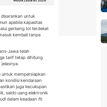
Mudik Lebaran 2026
disarankan untuk
mun apabila kapasitas
alui gerbang tol terdekat
n masuk kembali tanpa
rans-Jawa telah
 tarif tetap dihitung
 jelasnya.
bau untuk mempersiapkan
an kondisi kendaraan
pastikan juga kecukupan
ik, saldo uang elektronik
emudi dalam keadaan
fit.