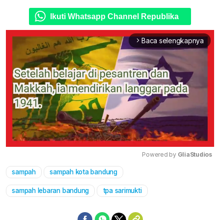
Ikuti Whatsapp Channel Republika
Baca selengkapnya
arrow_forward_ios
Powered by 
GliaStudios
sampah
sampah kota bandung
Mute
sampah lebaran bandung
tpa sarimukti