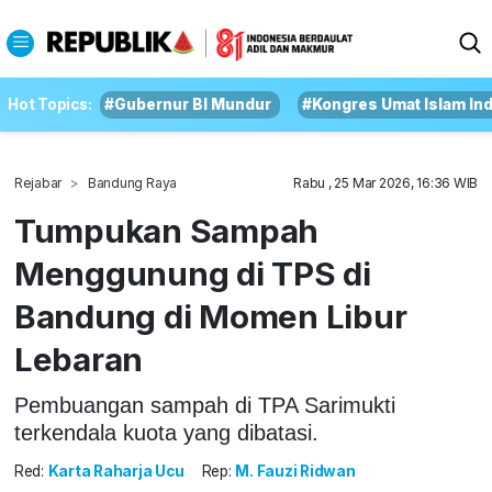
Hot Topics:
#Gubernur BI Mundur
#Kongres Umat Islam In
Rejabar
Bandung Raya
Rabu , 25 Mar 2026, 16:36 WIB
Tumpukan Sampah
Menggunung di TPS di
Bandung di Momen Libur
Lebaran
Pembuangan sampah di TPA Sarimukti
terkendala kuota yang dibatasi.
Red:
Karta Raharja Ucu
Rep:
M. Fauzi Ridwan