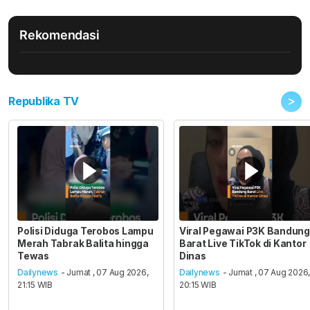
Rekomendasi
>
Republika TV
Polisi Diduga Terobos Lampu
Viral Pegawai P3K Bandung
Merah Tabrak Balita hingga
Barat Live TikTok di Kantor
Tewas
Dinas
Dailynews
- Jumat , 07 Aug 2026,
Dailynews
- Jumat , 07 Aug 2026
21:15 WIB
20:15 WIB