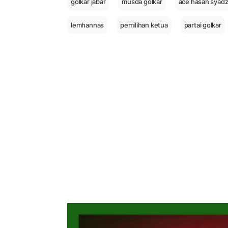
golkar jabar
musda golkar
ace hasan syadz
lemhannas
pemilihan ketua
partai golkar