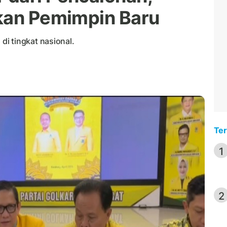
kan Pemimpin Baru
i tingkat nasional.
Ter
1
2