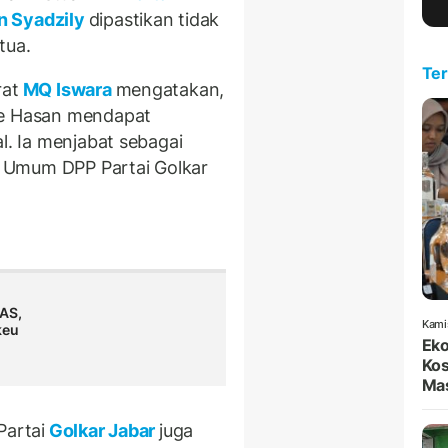
n Syadzily
dipastikan tidak
tua.
Ter
rat
MQ Iswara
mengatakan,
ce Hasan mendapat
l. Ia menjabat sebagai
a Umum DPP Partai Golkar
AS,
Kami
keu
Eko
Kos
Mas
Partai
Golkar Jabar
juga