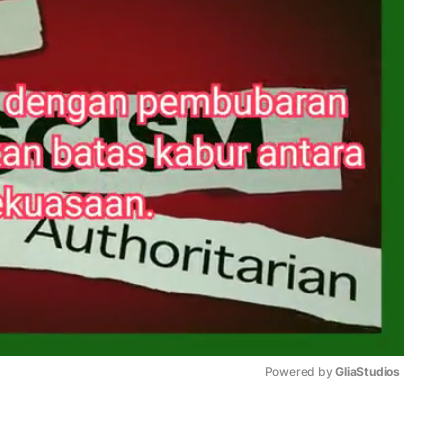
Powered by 
GliaStudios
Mute