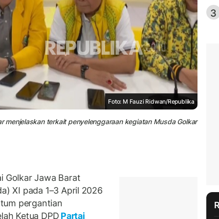
3
Foto: M Fauzi Ridwan/Republika
r menjelaskan terkait penyelenggaraan kegiatan Musda Golkar
 Golkar Jawa Barat
) XI pada 1–3 April 2026
ntum pergantian
telah Ketua DPD
Partai