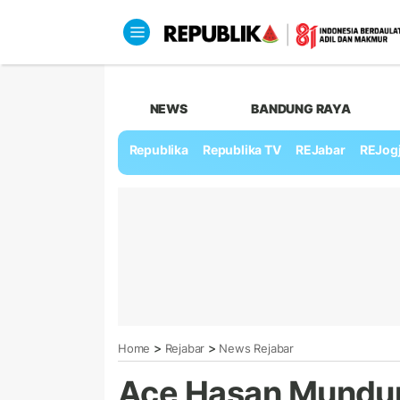
NEWS
BANDUNG RAYA
Republika
Republika TV
REJabar
REJog
>
>
Home
Rejabar
News Rejabar
Ace Hasan Mundur