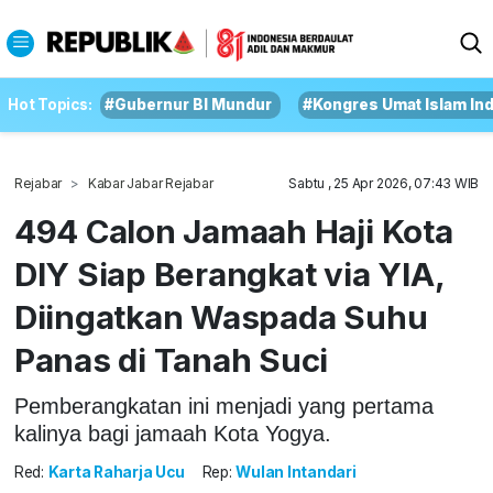
Hot Topics:
#Gubernur BI Mundur
#Kongres Umat Islam In
Rejabar
Kabar Jabar Rejabar
Sabtu , 25 Apr 2026, 07:43 WIB
494 Calon Jamaah Haji Kota
DIY Siap Berangkat via YIA,
Diingatkan Waspada Suhu
Panas di Tanah Suci
Pemberangkatan ini menjadi yang pertama
kalinya bagi jamaah Kota Yogya.
Red:
Karta Raharja Ucu
Rep:
Wulan Intandari