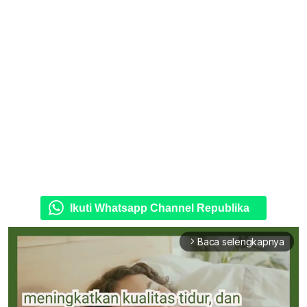
Ikuti Whatsapp Channel Republika
Baca selengkapnya
arrow_forward_ios