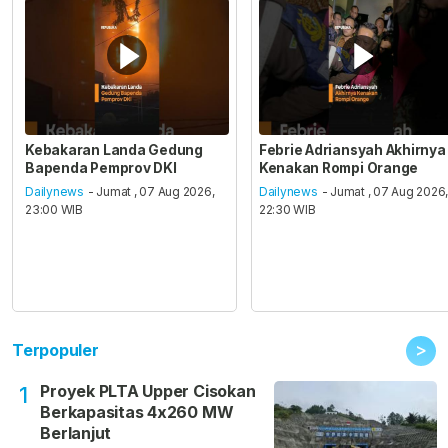
Kebakaran Landa Gedung
Febrie Adriansyah Akhirnya
Bapenda Pemprov DKI
Kenakan Rompi Orange
Dailynews
- Jumat , 07 Aug 2026,
Dailynews
- Jumat , 07 Aug 2026
23:00 WIB
22:30 WIB
>
Terpopuler
Proyek PLTA Upper Cisokan
1
Berkapasitas 4x260 MW
Berlanjut