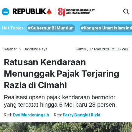
Hot Topics:
#Gubernur BI Mundur
#Kongres Umat Islam In
Rejabar
Bandung Raya
Kamis , 07 May 2026, 21:06 WIB
Ratusan Kendaraan
Menunggak Pajak Terjaring
Razia di Cimahi
Realisasi opsen pajak kendaraan bermotor
yang tercatat hingga 6 Mei baru 28 persen.
Red:
Dwi Murdaningsih
Rep:
Ferry Bangkit Rizki