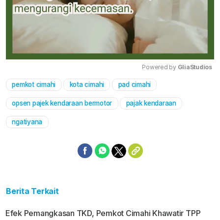
Powered by 
GliaStudios
pemkot cimahi
kota cimahi
pad cimahi
Mute
opsen pajek kendaraan bermotor
pajak kendaraan
ngatiyana
Berita Terkait
Efek Pemangkasan TKD, Pemkot Cimahi Khawatir TPP