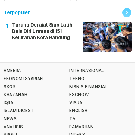
>
Terpopuler
Tarung Derajat Siap Latih
1
Bela Diri Linmas di 151
Kelurahan Kota Bandung
AMEERA
INTERNASIONAL
EKONOMI SYARIAH
TEKNO
SKOR
BISNIS FINANSIAL
KHAZANAH
ESGNOW
IQRA
VISUAL
ISLAM DIGEST
ENGLISH
NEWS
TV
ANALISIS
RAMADHAN
SPORT
INDEKS