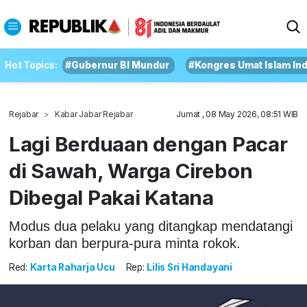
Hot Topics:
#Gubernur BI Mundur
#Kongres Umat Islam In
Rejabar
Kabar Jabar Rejabar
Jumat , 08 May 2026, 08:51 WIB
Lagi Berduaan dengan Pacar
di Sawah, Warga Cirebon
Dibegal Pakai Katana
Modus dua pelaku yang ditangkap mendatangi
korban dan berpura-pura minta rokok.
Red:
Karta Raharja Ucu
Rep:
Lilis Sri Handayani