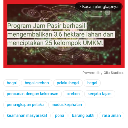
Baca selengkapnya
arrow_forward_ios
Powered by 
GliaStudios
begal
begal cirebon
pelaku begal
begal
Mute
pencurian dengan kekerasan
cirebon
senjata tajam
penangkapan pelaku
modus kejahatan
keamanan masyarakat
polisi
barang bukti
rasa aman