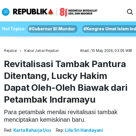
Hot Topics:
#Gubernur BI Mundur
#Kongres Umat Islam In
Rejabar
Kabar Jabar Rejabar
Ahad , 10 May 2026, 03:05 WIB
Revitalisasi Tambak Pantura
Ditentang, Lucky Hakim
Dapat Oleh-Oleh Biawak dari
Petambak Indramayu
Para petambak menilai revitalisasi tambak
menciptakan kemiskinan baru.
Red:
Karta Raharja Ucu
Rep:
Lilis Sri Handayani