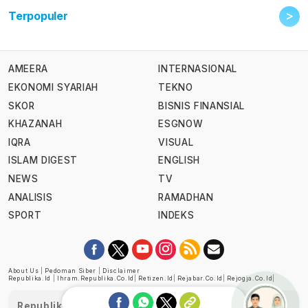
>
Terpopuler
AMEERA
INTERNASIONAL
EKONOMI SYARIAH
TEKNO
SKOR
BISNIS FINANSIAL
KHAZANAH
ESGNOW
IQRA
VISUAL
ISLAM DIGEST
ENGLISH
NEWS
TV
ANALISIS
RAMADHAN
SPORT
INDEKS
About Us
|
Pedoman Siber
|
Disclaimer
Republika.id
|
Ihram.republika.co.id
|
Retizen.id
|
Rejabar.co.id
|
Rejogja.co.id
|
Republika telah diverifikasi oleh Dewan Pers