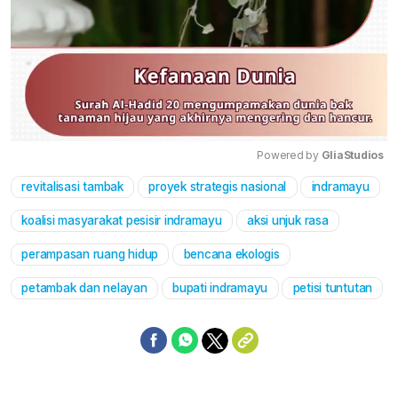
Powered by 
GliaStudios
revitalisasi tambak
proyek strategis nasional
indramayu
Mute
koalisi masyarakat pesisir indramayu
aksi unjuk rasa
perampasan ruang hidup
bencana ekologis
petambak dan nelayan
bupati indramayu
petisi tuntutan