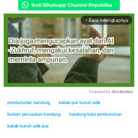
Ikuti Whatsapp Channel Republika
Baca selengkapnya
arrow_forward_ios
Powered by 
GliaStudios
pembunuhan bandung
kakak ipar bunuh adik
Mute
korban penusukan bandung
bandung kidul pembunuhan
kakak bunuh adik ipar