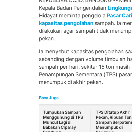
REPUBLIKA.CO.ID, BANDUNG -- Mente
Kepala Badan Pengendalian
Lingkung
Hidayat meminta pengelola
Pasar Car
kapasitas pengolahan
sampah. Ia men
dilakukan agar sampah tidak menumpu
pekan.
Ia menyebut kapasitas pengolahan saa
sebanding dengan volume timbulan har
sampah per hari, sekitar 15 ton masih
Penampungan Sementara (TPS) pasar
menumpuk di akhir pekan.
Baca Juga
Tumpukan Sampah
TPS Ditutup Akhir
Menggunung di TPS
Pekan, Ribuan Ton
Muncul Lagi di
Sampah Berpotens
Babakan Ciparay
Menumpuk di