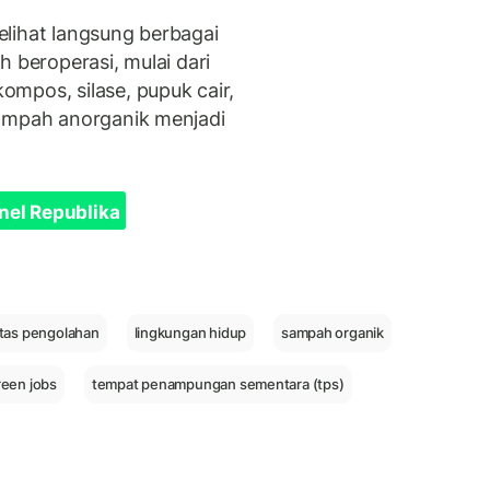
lihat langsung berbagai
h beroperasi, mulai dari
mpos, silase, pupuk cair,
sampah anorganik menjadi
nel Republika
tas pengolahan
lingkungan hidup
sampah organik
reen jobs
tempat penampungan sementara (tps)