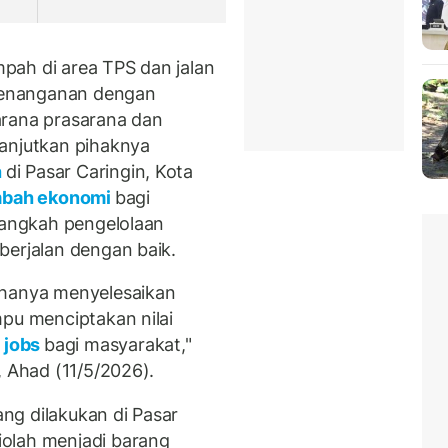
pah di area TPS dan jalan
penanganan dengan
arana prasarana dan
lanjutkan pihaknya
h
di Pasar Caringin, Kota
ambah ekonomi
bagi
 langkah pengelolaan
berjalan dengan baik.
 hanya menyelesaikan
mpu menciptakan nilai
 jobs
bagi masyarakat,"
, Ahad (11/5/2026).
ng dilakukan di Pasar
olah menjadi barang