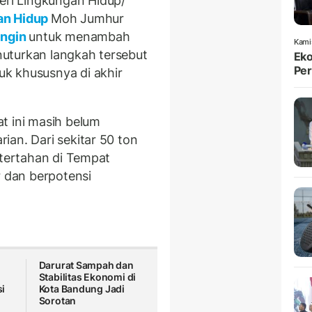
ri Lingkungan Hidup/
an Hidup
Moh Jumhur
ingin
untuk menambah
Kami
uturkan langkah tersebut
Eko
Per
k khususnya di akhir
t ini masih belum
ian. Dari sekitar 50 ton
 tertahan di Tempat
 dan berpotensi
Darurat Sampah dan
Stabilitas Ekonomi di
i
Kota Bandung Jadi
Sorotan