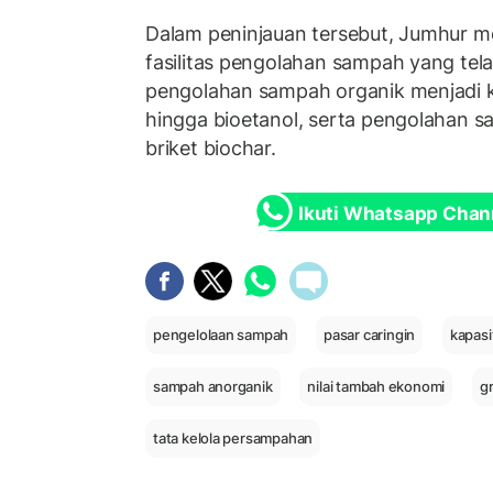
Dalam peninjauan tersebut, Jumhur me
fasilitas pengolahan sampah yang tela
pengolahan sampah organik menjadi ko
hingga bioetanol, serta pengolahan 
briket biochar.
Ikuti Whatsapp Chan
pengelolaan sampah
pasar caringin
kapasi
sampah anorganik
nilai tambah ekonomi
g
tata kelola persampahan