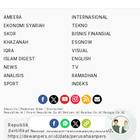
AMEERA
INTERNASIONAL
EKONOMI SYARIAH
TEKNO
SKOR
BISNIS FINANSIAL
KHAZANAH
ESGNOW
IQRA
VISUAL
ISLAM DIGEST
ENGLISH
NEWS
TV
ANALISIS
RAMADHAN
SPORT
INDEKS
About Us
|
Pedoman Siber
|
Disclaimer
Republika.id
|
Ihram.republika.co.id
|
Retizen.id
|
Rejabar.co.id
|
Rejogja.co.id
|
Republika telah diverifikasi oleh Dewan Pers
Sertifikat Nomor 1058/DP-Verifikasi/K/XII/2022
https://dewanpers.or.id/data/perusahaanpers
Ask me!