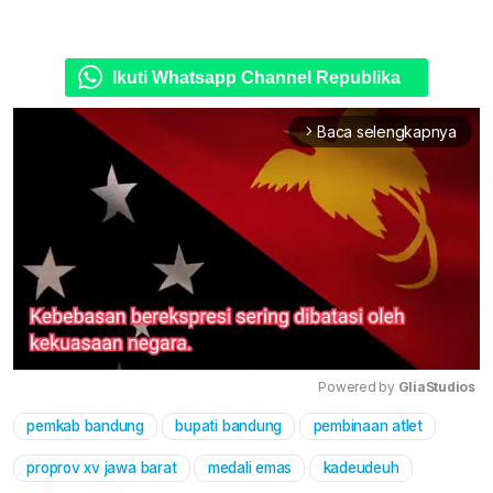
Ikuti Whatsapp Channel Republika
Baca selengkapnya
arrow_forward_ios
Powered by 
GliaStudios
pemkab bandung
bupati bandung
pembinaan atlet
Mute
proprov xv jawa barat
medali emas
kadeudeuh