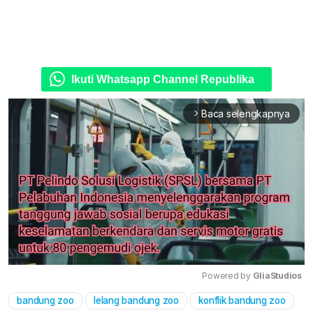
Ikuti Whatsapp Channel Republika
Baca selengkapnya
arrow_forward_ios
Powered by 
GliaStudios
bandung zoo
lelang bandung zoo
konflik bandung zoo
Mute