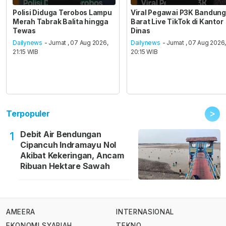
Polisi Diduga Terobos Lampu
Viral Pegawai P3K Bandung
Merah Tabrak Balita hingga
Barat Live TikTok di Kantor
Tewas
Dinas
Dailynews
- Jumat , 07 Aug 2026,
Dailynews
- Jumat , 07 Aug 2026
21:15 WIB
20:15 WIB
>
Terpopuler
Debit Air Bendungan
1
Cipancuh Indramayu Nol
Akibat Kekeringan, Ancam
Ribuan Hektare Sawah
AMEERA
INTERNASIONAL
EKONOMI SYARIAH
TEKNO