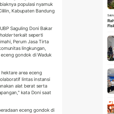
gbiaknya populasi nyamuk
lilin, Kabupaten Bandung
Sabt
Rah
Fis
 UBP Saguling Doni Bakar
holder
terkait seperti
mahi, Perum Jasa Tirta
 komunitas lingkungan,
n eceng gondok di Waduk
5 hektare area eceng
laboratif lintas instansi
akan alat berat serta
pangan," kata Doni saat
beradaan eceng gondok di