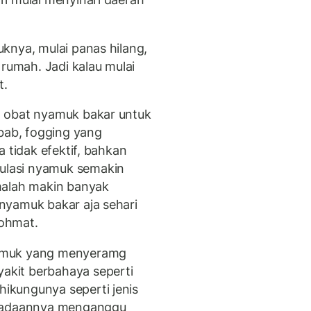
knya, mulai panas hilang,
 rumah. Jadi kalau mulai
t.
n obat nyamuk bakar untuk
ab, fogging yang
 tidak efektif, bahkan
lasi nyamuk semakin
malah makin banyak
nyamuk bakar aja sehari
Rohmat.
yamuk yang menyeramg
kit berbahaya seperti
ikungunya seperti jenis
eradaannya menganggu