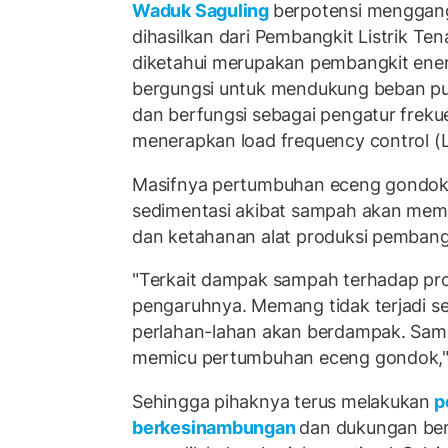
Waduk Saguling
berpotensi menggan
dihasilkan dari Pembangkit Listrik Te
diketahui merupakan pembangkit ener
bergungsi untuk mendukung beban pun
dan berfungsi sebagai pengatur freku
menerapkan load frequency control (
Masifnya pertumbuhan eceng gondok
sedimentasi akibat sampah akan me
dan ketahanan alat produksi pembangki
"Terkait dampak sampah terhadap produ
pengaruhnya. Memang tidak terjadi se
perlahan-lahan akan berdampak. Sa
memicu pertumbuhan eceng gondok," j
Sehingga pihaknya terus melakukan
p
berkesinambungan
dan dukungan ber