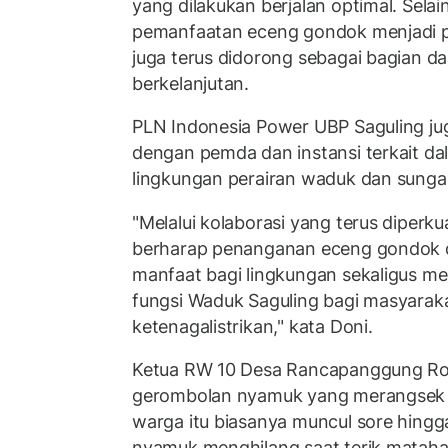
yang dilakukan berjalan optimal. Sela
pemanfaatan eceng gondok menjadi p
juga terus didorong sebagai bagian da
berkelanjutan.
PLN Indonesia Power UBP Saguling jug
dengan pemda dan instansi terkait da
lingkungan perairan waduk dan sungai
"Melalui kolaborasi yang terus diperk
berharap penanganan eceng gondok 
manfaat bagi lingkungan sekaligus m
fungsi Waduk Saguling bagi masyarak
ketenagalistrikan," kata Doni.
Ketua RW 10 Desa Rancapanggung R
gerombolan nyamuk yang merangsek
warga itu biasanya muncul sore hingg
nyamuk menghilang saat terik matahar