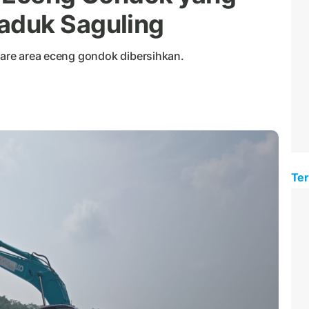
aduk Saguling
ktare area eceng gondok dibersihkan.
Ter