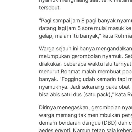
tersebut.
"Pagi sampai jam 8 pagi banyak nyamu
datang lagi jam 5 sore mulai masuk ke
gelap, malam itu banyak," kata Rohma
Warga sejauh ini hanya mengandalka
melumpukan gerombolan nyamuk. Seb
dilakukan beberapa waktu lalu ternyata
menurut Rohmat malah membuat popu
banyak. "Fogging udah kemarin tapi 
nyamuknya. Jadi sekarang pake obat 
bisa abis satu dus (satu pack)," kata 
Dirinya menegaskan, gerombolan n
warga memang tak menimbulkan penya
demam berdarah dangue (DBD) dan ch
aedes egypti. Namun tetap saja keb