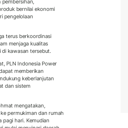
in pembersihan,
roduk bernilai ekonomi
ri pengelolaan
a terus berkoordinasi
lam menjaga kualitas
 di kawasan tersebut.
uat, PLN Indonesia Power
dapat memberikan
endukung keberlanjutan
at dan sistem
ohmat mengatakan,
 ke permukiman dan rumah
a pagi hari. Kemudian
i mulai menyinari daerah