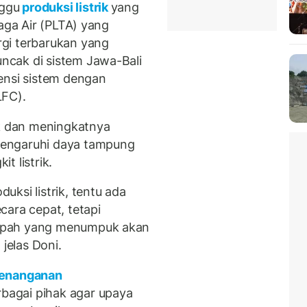
ggu
produksi listrik
yang
naga Air (PLTA) yang
gi terbarukan yang
cak di sistem Jawa-Bali
ensi sistem dengan
LFC).
 dan meningkatnya
mengaruhi daya tampung
t listrik.
ksi listrik, tentu ada
cara cepat, tetapi
mpah yang menumpuk akan
elas Doni.
enanganan
bagai pihak agar upaya