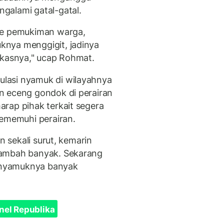
galami gatal-gatal.
ke pemukiman warga,
nya menggigit, jadinya
ekasnya," ucap Rohmat.
lasi nyamuk di wilayahnya
n eceng gondok di perairan
rap pihak terkait segera
memuhi perairan.
n sekali surut, kemarin
tambah banyak. Sekarang
 nyamuknya banyak
nel Republika