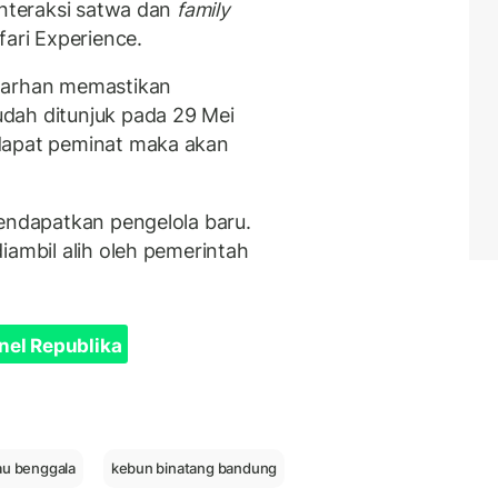
interaksi satwa dan
family
fari Experience.
 Farhan memastikan
dah ditunjuk pada 29 Mei
dapat peminat maka akan
mendapatkan pengelola baru.
iambil alih oleh pemerintah
nel Republika
au benggala
kebun binatang bandung