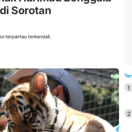
di Sorotan
o terpantau terkendali.
Ter
1
2