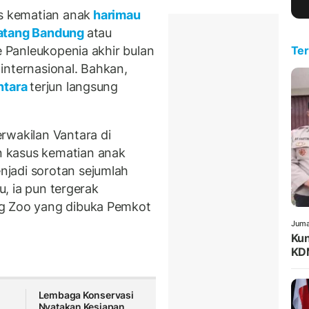
 kematian anak
harimau
atang Bandung
atau
ne Panleukopenia akhir bulan
Ter
internasional. Bahkan,
ntara
terjun langsung
rwakilan Vantara di
 kasus kematian anak
jadi sorotan sejumlah
tu, ia pun tergerak
 Zoo yang dibuka Pemkot
Juma
Kun
KDM
Lembaga Konservasi
Nyatakan Kesiapan