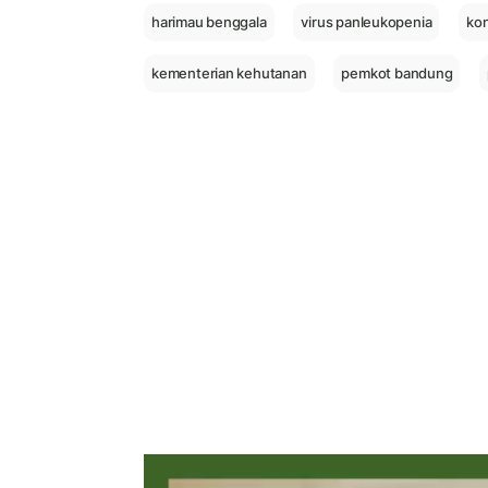
harimau benggala
virus panleukopenia
kon
kementerian kehutanan
pemkot bandung