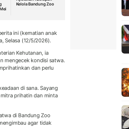
g
Kelola Bandung Zoo
 Mei
erita ini (kematian anak
a, Selasa (12/5/2026).
nterian Kehutanan, ia
n mengecek kondisi satwa.
mprihatinkan dan perlu
t keadaan di sana. Sayang
 mitra prihatin dan minta
satwa di Bandung Zoo
a mengimbau agar tidak