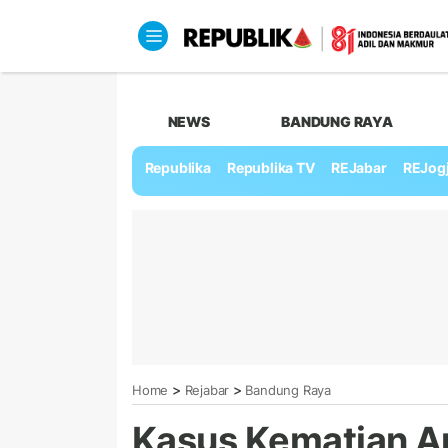
NEWS
BANDUNG RAYA
Republika
Republika TV
REJabar
REJog
>
>
Home
Rejabar
Bandung Raya
Kasus Kematian A