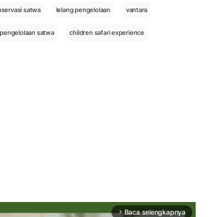
servasi satwa
lelang pengelolaan
vantara
pengelolaan satwa
children safari experience
Baca selengkapnya
arrow_forward_ios