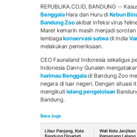
REPUBLIKA.CO.ID, BANDUNG -- Kasus
Benggala
Hara dan Huru di
Kebun Bin
Bandung Zoo
akibat infeksi virus feli
Maret kemarin masih menjadi sorotan 
lembaga
konservasi satwa
di India
Va
melakukan pemeriksaan.
CEO Faunaland Indonesia sekaligus pe
Indonesia Danny Gunalen mengatakan
harimau Benggala
di Bandung Zoo men
negara di luar negeri. Dengan situasi i
mengikuti
lelang pengelolaan
Bandung
Bandung.
Baca Juga
Libur Panjang, Kota
Wali Kota Janjikan
Bandung Dipadati
Pemenang Lelang