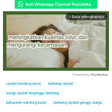
Ikuti Whatsapp Channel Republika
Baca selengkapnya
arrow_forward_ios
Powered by 
GliaStudios
cipatat bandung barat
tambang cipatat
Mute
warga cipatat terganggu tambang
kabupaten bandung barat
tambang cipatat ganggu warga