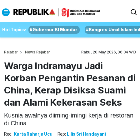
Hot Topics:
#Gubernur BI Mundur
#Kongres Umat Islam In
Rejabar
News Rejabar
Rabu , 20 May 2026, 06:04 WIB
Warga Indramayu Jadi
Korban Pengantin Pesanan di
China, Kerap Disiksa Suami
dan Alami Kekerasan Seks
Kusnia awalnya diiming-imingi kerja di restoran
di China.
Red:
Karta Raharja Ucu
Rep:
Lilis Sri Handayani