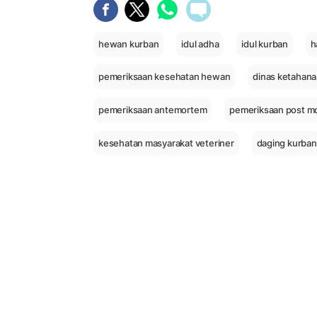
hewan kurban
idul adha
idul kurban
h
pemeriksaan kesehatan hewan
dinas ketahana
pemeriksaan antemortem
pemeriksaan post m
kesehatan masyarakat veteriner
daging kurban