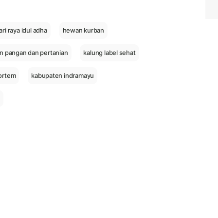
ari raya idul adha
hewan kurban
n pangan dan pertanian
kalung label sehat
ortem
kabupaten indramayu