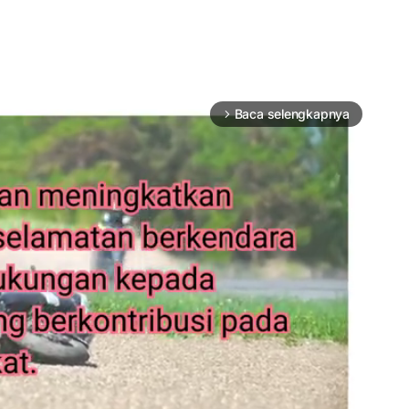
Baca selengkapnya
arrow_forward_ios