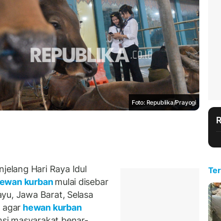
Foto: Republika/Prayogi
elang Hari Raya Idul
Ter
ewan kurban
mulai disebar
yu, Jawa Barat, Selasa
 agar
hewan kurban
si masyarakat benar-