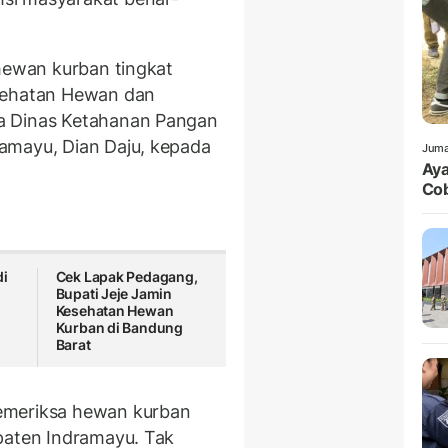
 hewan kurban tingkat
esehatan Hewan dan
a Dinas Ketahanan Pangan
amayu, Dian Daju, kepada
Juma
Aya
Cob
di
Cek Lapak Pedagang,
Bupati Jeje Jamin
Kesehatan Hewan
Kurban di Bandung
Barat
emeriksa hewan kurban
paten Indramayu. Tak