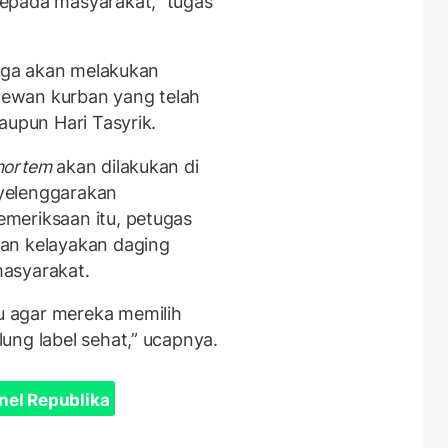
epada masyarakat,” tugas
juga akan melakukan
hewan kurban yang telah
upun Hari Tasyrik.
mortem
akan dilakukan di
yelenggarakan
meriksaan itu, petugas
an kelayakan daging
masyarakat.
 agar mereka memilih
ung label sehat,” ucapnya.
nel Republika