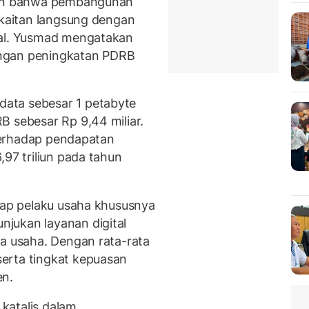
kkan bahwa pembangunan
rkaitan langsung dengan
nal. Yusmad mengatakan
engan peningkatan PDRB
ata sebesar 1 petabyte
B sebesar Rp 9,44 miliar.
 terhadap pendapatan
,97 triliun pada tahun
adap pelaku usaha khususnya
jukan layanan digital
ja usaha. Dengan rata-rata
erta tingkat kepuasan
en.
 katalis dalam