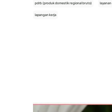
pdrb (produk domestik regional bruto)
layanan 
lapangan kerja