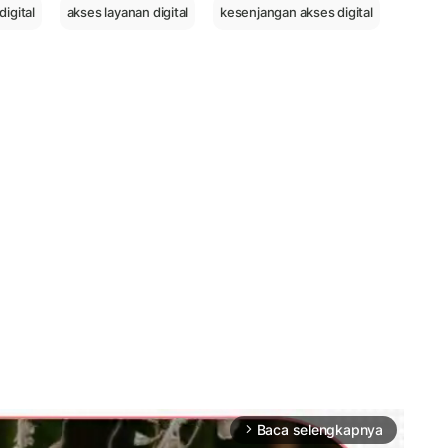
digital
akses layanan digital
kesenjangan akses digital
Baca selengkapnya
arrow_forward_ios