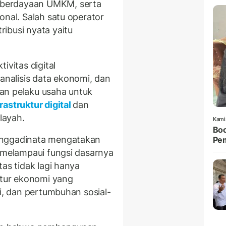
berdayaan UMKM, serta
onal. Salah satu operator
ibusi nyata yaitu
ivitas digital
nalisis data ekonomi, dan
ngan pelaku usaha untuk
rastruktur digital
dan
layah.
Kami
Boc
Anggadinata mengatakan
Pem
g melampaui fungsi dasarnya
tas tidak lagi hanya
ktur ekonomi yang
si, dan pertumbuhan sosial-
.