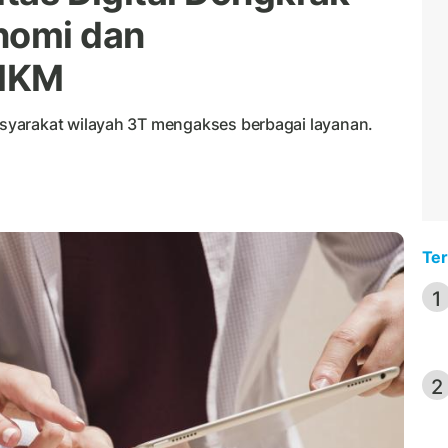
nomi dan
MKM
syarakat wilayah 3T mengakses berbagai layanan.
Ter
1
2