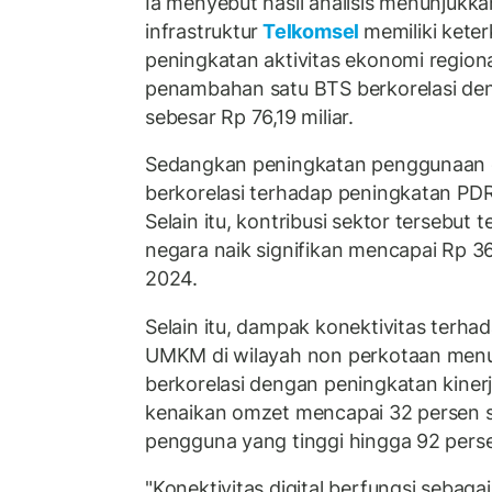
Ia menyebut hasil analisis menunju
infrastruktur
Telkomsel
memiliki kete
peningkatan aktivitas ekonomi regio
penambahan satu BTS berkorelasi d
sebesar Rp 76,19 miliar.
Sedangkan peningkatan penggunaan d
berkorelasi terhadap peningkatan PDR
Selain itu, kontribusi sektor tersebut
negara naik signifikan mencapai Rp 36
2024.
Selain itu, dampak konektivitas terh
UMKM di wilayah non perkotaan menun
berkorelasi dengan peningkatan kiner
kenaikan omzet mencapai 32 persen s
pengguna yang tinggi hingga 92 pers
"Konektivitas digital berfungsi sebagai