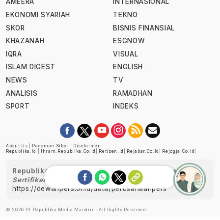
AMEERA
INTERNASIONAL
EKONOMI SYARIAH
TEKNO
SKOR
BISNIS FINANSIAL
KHAZANAH
ESGNOW
IQRA
VISUAL
ISLAM DIGEST
ENGLISH
NEWS
TV
ANALISIS
RAMADHAN
SPORT
INDEKS
About Us
|
Pedoman Siber
|
Disclaimer
Republika.id
|
Ihram.republika.co.id
|
Retizen.id
|
Rejabar.co.id
|
Rejogja.co.id
|
Republika telah diverifikasi oleh Dewan Pers
Sertifikat Nomor 1058/DP-Verifikasi/K/XII/2022
https://dewanpers.or.id/data/perusahaanpers
Ask me!
© 2026 PT Republika Media Mandiri - All Rights Reserved.