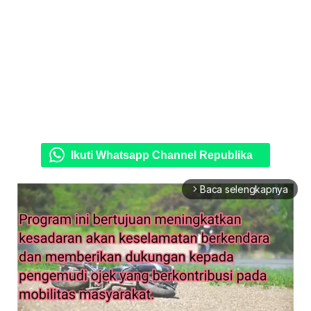
Ikuti Whatsapp Channel Republika
Baca selengkapnya
arrow_forward_ios