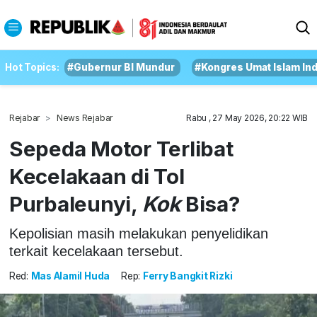
Hot Topics:
#Gubernur BI Mundur
#Kongres Umat Islam In
Rejabar
News Rejabar
Rabu , 27 May 2026, 20:22 WIB
Sepeda Motor Terlibat
Kecelakaan di Tol
Purbaleunyi,
Kok
Bisa?
Kepolisian masih melakukan penyelidikan
terkait kecelakaan tersebut.
Red:
Mas Alamil Huda
Rep:
Ferry Bangkit Rizki