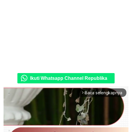
Ikuti Whatsapp Channel Republika
Baca selengkapnya
arrow_forward_ios