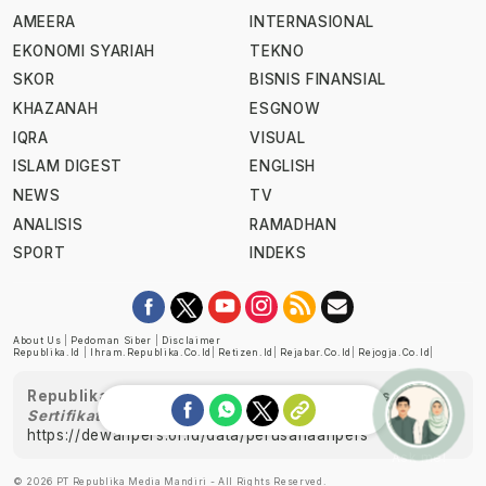
AMEERA
INTERNASIONAL
EKONOMI SYARIAH
TEKNO
SKOR
BISNIS FINANSIAL
KHAZANAH
ESGNOW
IQRA
VISUAL
ISLAM DIGEST
ENGLISH
NEWS
TV
ANALISIS
RAMADHAN
SPORT
INDEKS
About Us
|
Pedoman Siber
|
Disclaimer
Republika.id
|
Ihram.republika.co.id
|
Retizen.id
|
Rejabar.co.id
|
Rejogja.co.id
|
Republika telah diverifikasi oleh Dewan Pers
Sertifikat Nomor 1058/DP-Verifikasi/K/XII/2022
https://dewanpers.or.id/data/perusahaanpers
Ask me!
© 2026 PT Republika Media Mandiri - All Rights Reserved.