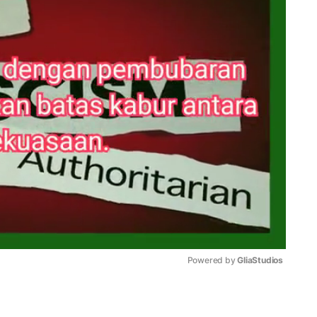
Powered by 
GliaStudios
Mute