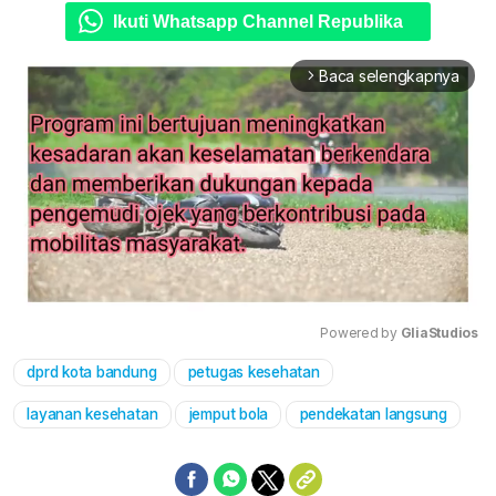
Ikuti Whatsapp Channel Republika
Baca selengkapnya
arrow_forward_ios
Powered by 
GliaStudios
dprd kota bandung
petugas kesehatan
Mute
layanan kesehatan
jemput bola
pendekatan langsung