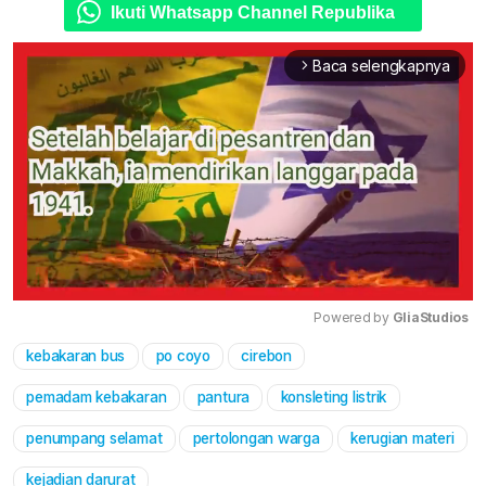
Ikuti Whatsapp Channel Republika
Baca selengkapnya
arrow_forward_ios
Powered by 
GliaStudios
kebakaran bus
po coyo
cirebon
Mute
pemadam kebakaran
pantura
konsleting listrik
penumpang selamat
pertolongan warga
kerugian materi
kejadian darurat