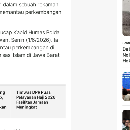
r' dalam sebuah rekaman
p memantau perkembangan
," ucap Kabid Humas Polda
n, Senin (1/6/2026). Ia
Sabt
antau perkembangan di
Deb
sasi Islam di Jawa Barat
Nol
He
ung
Timwas DPR Puas
p,
Pelayanan Haji 2026,
Fasilitas Jamaah
pkan
Meningkat