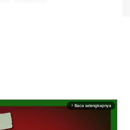
Baca selengkapnya
arrow_forward_ios