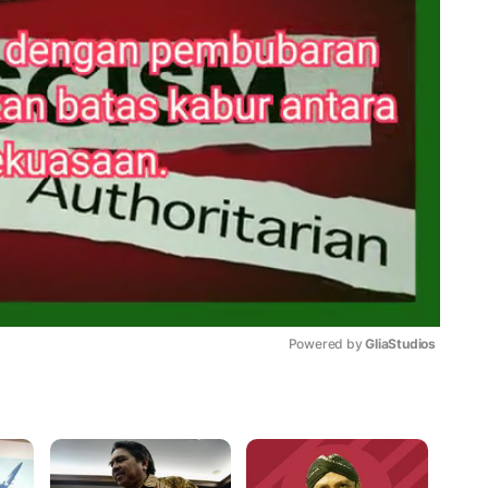
Powered by 
GliaStudios
Mute