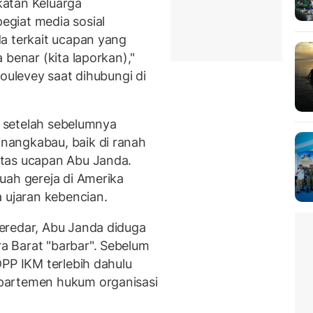
atan Keluarga
giat media sosial
a terkait ucapan yang
 benar (kita laporkan),"
Moulevey saat dihubungi di
at setelah sebelumnya
nangkabau, baik di ranah
tas ucapan Abu Janda.
uah gereja di Amerika
 ujaran kebencian.
eredar, Abu Janda diduga
 Barat "barbar". Sebelum
DPP IKM terlebih dahulu
partemen hukum organisasi