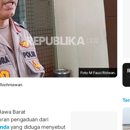
Foto: M Fauzi Ridwan.
 Rochmawan.
Ter
Jawa Barat
ran pengaduan dari
anda
yang diduga menyebut