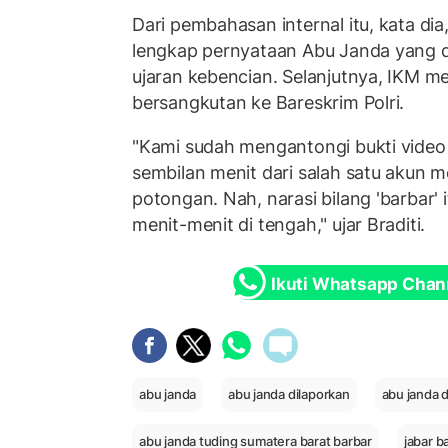
Dari pembahasan internal itu, kata d
lengkap pernyataan Abu Janda yang 
ujaran kebencian. Selanjutnya, IKM m
bersangkutan ke Bareskrim Polri.
"Kami sudah mengantongi bukti video 
sembilan menit dari salah satu akun m
potongan. Nah, narasi bilang 'barbar' i
menit-menit di tengah," ujar Braditi.
Ikuti Whatsapp Chan
abu janda
abu janda dilaporkan
abu janda d
abu janda tuding sumatera barat barbar
jabar b