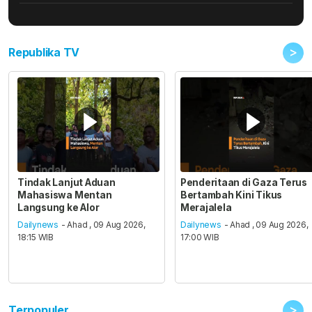
>
Republika TV
Tindak Lanjut Aduan
Penderitaan di Gaza Terus
Mahasiswa Mentan
Bertambah Kini Tikus
Langsung ke Alor
Merajalela
Dailynews
- Ahad , 09 Aug 2026,
Dailynews
- Ahad , 09 Aug 2026,
18:15 WIB
17:00 WIB
>
Terpopuler