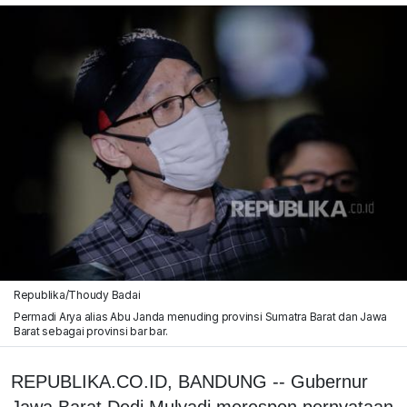
Republika/Thoudy Badai
Permadi Arya alias Abu Janda menuding provinsi Sumatra Barat dan Jawa
Barat sebagai provinsi bar bar.
REPUBLIKA.CO.ID, BANDUNG -- Gubernur
Jawa Barat Dedi Mulyadi merespon pernyataan