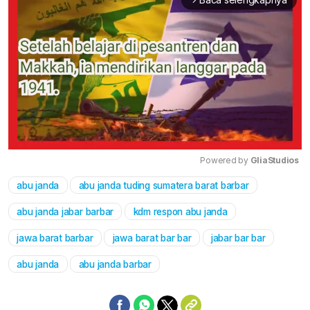
Powered by 
GliaStudios
abu janda
abu janda tuding sumatera barat barbar
Mute
abu janda jabar barbar
kdm respon abu janda
jawa barat barbar
jawa barat bar bar
jabar bar bar
abu janda
abu janda barbar