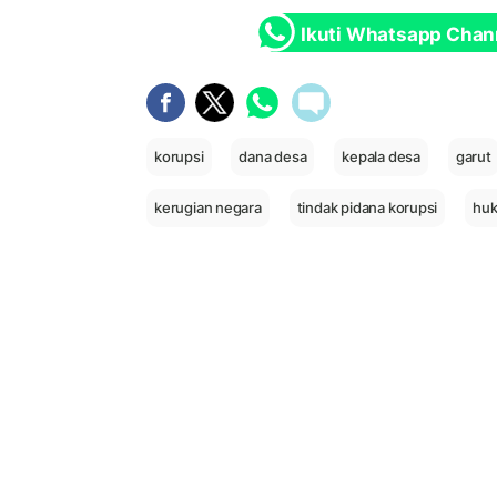
Ikuti Whatsapp Chan
korupsi
dana desa
kepala desa
garut
kerugian negara
tindak pidana korupsi
huk