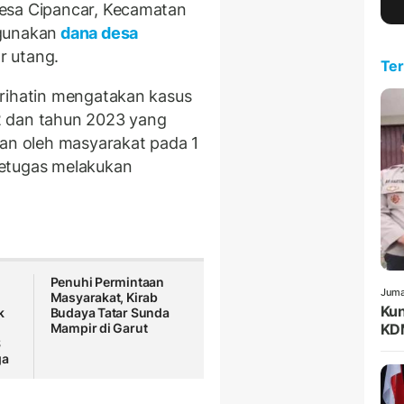
esa Cipancar, Kecamatan
gunakan
dana desa
r utang.
Ter
rihatin mengatakan kasus
2 dan tahun 2023 yang
kan oleh masyarakat pada 1
petugas melakukan
Penuhi Permintaan
Juma
Masyarakat, Kirab
Kun
k
Budaya Tatar Sunda
Mampir di Garut
KDM
S
ga