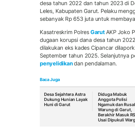
desa tahun 2022 dan tahun 2023 di D
Leles, Kabupaten Garut. Pelaku meng
sebanyak Rp 653 juta untuk membaya
Kasatreskrim Polres
Garut
AKP Joko P
dugaan korupsi dana desa tahun 202
dilakukan eks kades Cipancar dilapor
September tahun 2025. Selanjutnya 
penyelidikan
dan pendalaman.
Baca Juga
Desa Sejahtera Astra
Diduga Mabuk
Dukung Hunian Layak
Anggota Polisi
Huni di Garut
Ngamuk dan Rusa
Warung di Garut,
Berakhir Masuk R
Usai Dipukuli War