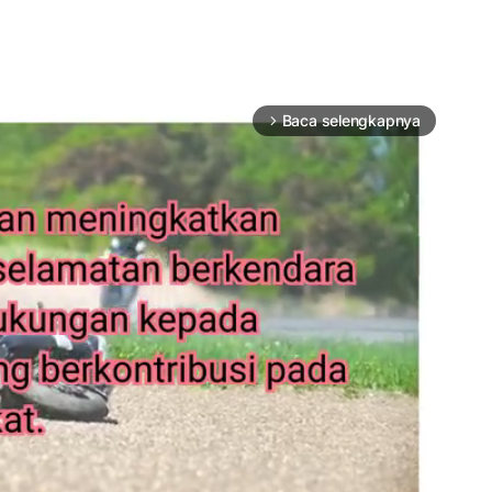
Baca selengkapnya
arrow_forward_ios