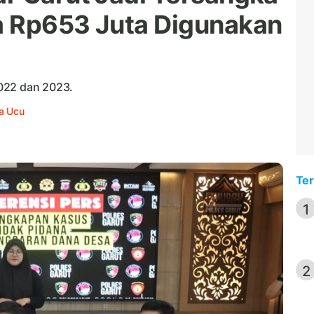
a Rp653 Juta Digunakan
022 dan 2023.
ja Ucu
Ter
1
2