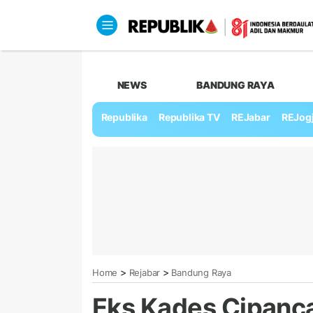
NEWS
BANDUNG RAYA
Republika
Republika TV
REJabar
REJog
>
>
Home
Rejabar
Bandung Raya
Eks Kades Cipanca