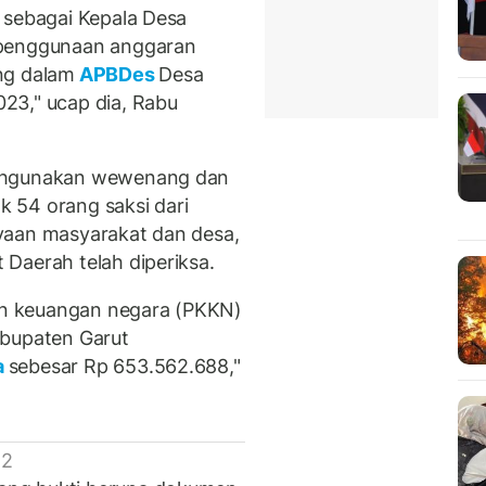
 sebagai Kepala Desa
 penggunaan anggaran
ng dalam
APBDes
Desa
23," ucap dia, Rabu
lahgunakan wewenang dan
 54 orang saksi dari
yaan masyarakat dan desa,
Daerah telah diperiksa.
gian keuangan negara (PKKN)
abupaten Garut
a
sebesar Rp 653.562.688,"
 2