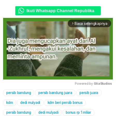
Ikuti Whatsapp Channel Republika
Baca selengkapnya
arrow_forward_ios
Powered by 
GliaStudios
persib bandung
persib bandung juara
persib juara
Mute
kdm
dedi mulyadi
kdm beri persib bonus
persib bandung
dedi mulyadi
bonus rp 1 miliar