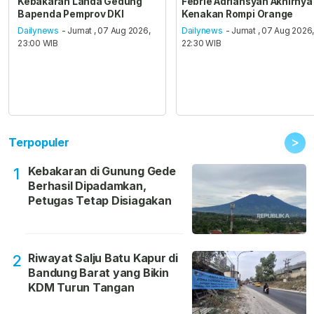
Kebakaran Landa Gedung
Febrie Adriansyah Akhirnya
Bapenda Pemprov DKI
Kenakan Rompi Orange
Dailynews
- Jumat , 07 Aug 2026,
Dailynews
- Jumat , 07 Aug 2026
23:00 WIB
22:30 WIB
>
Terpopuler
Kebakaran di Gunung Gede
1
Berhasil Dipadamkan,
Petugas Tetap Disiagakan
Riwayat Salju Batu Kapur di
2
Bandung Barat yang Bikin
KDM Turun Tangan