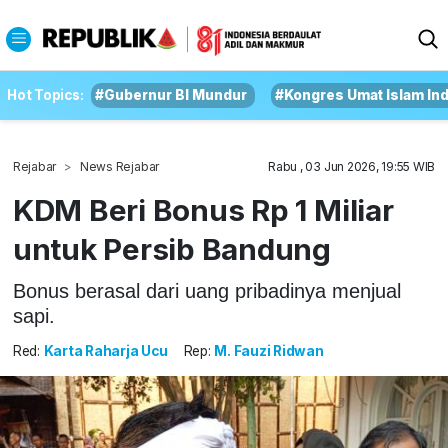
Hot Topics:
#Gubernur BI Mundur
#Kongres Umat Islam In
Rejabar
News Rejabar
Rabu , 03 Jun 2026, 19:55 WIB
KDM Beri Bonus Rp 1 Miliar
untuk Persib Bandung
Bonus berasal dari uang pribadinya menjual
sapi.
Red:
Karta Raharja Ucu
Rep:
M. Fauzi Ridwan