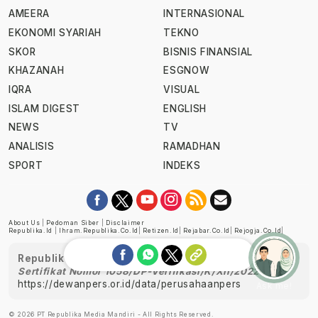
AMEERA
INTERNASIONAL
EKONOMI SYARIAH
TEKNO
SKOR
BISNIS FINANSIAL
KHAZANAH
ESGNOW
IQRA
VISUAL
ISLAM DIGEST
ENGLISH
NEWS
TV
ANALISIS
RAMADHAN
SPORT
INDEKS
About Us
|
Pedoman Siber
|
Disclaimer
Republika.id
|
Ihram.republika.co.id
|
Retizen.id
|
Rejabar.co.id
|
Rejogja.co.id
|
Republika telah diverifikasi oleh Dewan Pers
Sertifikat Nomor 1058/DP-Verifikasi/K/XII/2022
https://dewanpers.or.id/data/perusahaanpers
Ask me!
© 2026 PT Republika Media Mandiri - All Rights Reserved.