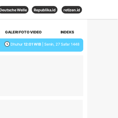
Deutsche Welle
Republika.id
retizen.id
GALERI FOTO VIDEO
INDEKS
Dhuhur
12:01 WIB
| Senin, 27 Safar 1448