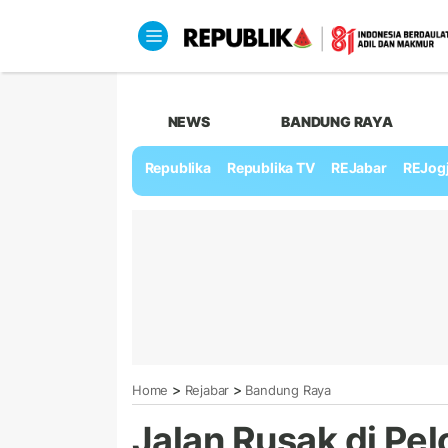
NEWS
BANDUNG RAYA
Republika
Republika TV
REJabar
REJog
>
>
Home
Rejabar
Bandung Raya
Jalan Rusak di Pe