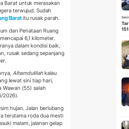
a Barat untuk merasakan
egera terwujud. Sudah
ng Barat
itu rusak parah.
Seni
Tar
151
mum dan Penataan Ruang
 mencapai 6,1 kilometer.
aranya dalam kondisi baik,
gan, rusak sedang sepanjang
er.
annya,
Alhamdulillah
kalau
g lewat sini tiap hari,
ta Wawan (55) salah
6/2026).
sim hujan. Jalan berlubang
a terutama roda dua mesti
masuki malam, jalanan gelap