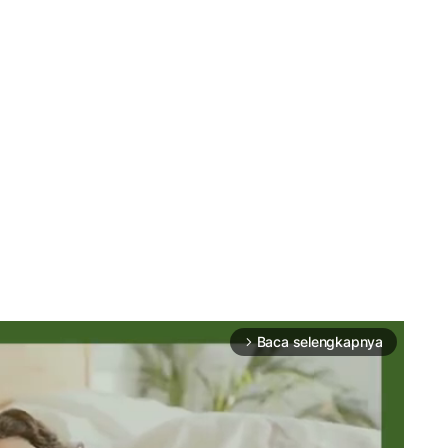
Baca selengkapnya
arrow_forward_ios