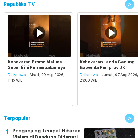
>
Republika TV
Kebakaran Bromo Meluas
Kebakaran Landa Gedung
Seperti ini Penampakannya
Bapenda Pemprov DKI
Dailynews
- Ahad , 09 Aug 2026,
Dailynews
- Jumat , 07 Aug 2026
11:15 WIB
23:00 WIB
>
Terpopuler
Pengunjung Tempat Hiburan
1
Malam di Bandung Didapati