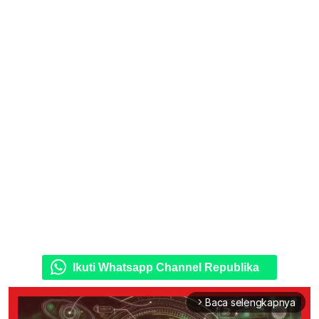
Ikuti Whatsapp Channel Republika
Baca selengkapnya
arrow_forward_ios