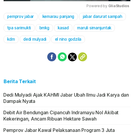
Powered by 
GliaStudios
pemprov jabar
kemarau panjang
jabar darurat sampah
Mute
tpa sarimukti
bmkg
kasad
maruli simanjuntak
kdm
dedi mulyadi
el nino godzila
Berita Terkait
Dedi Mulyadi Ajak KAHMI Jabar Ubah Ilmu Jadi Karya dan
Dampak Nyata
Debit Air Bendungan Cipancuh Indramayu Nol Akibat
Kekeringan, Ancam Ribuan Hektare Sawah
Pemprov Jabar Kawal Pelaksanaan Program 3 Juta