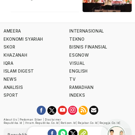
AMEERA
INTERNASIONAL
EKONOMI SYARIAH
TEKNO
SKOR
BISNIS FINANSIAL
KHAZANAH
ESGNOW
IQRA
VISUAL
ISLAM DIGEST
ENGLISH
NEWS
TV
ANALISIS
RAMADHAN
SPORT
INDEKS
About Us
|
Pedoman Siber
|
Disclaimer
Republika.id
|
Ihram.republika.co.id
|
Retizen.id
|
Rejabar.co.id
|
Rejogja.co.id
|
Republika telah diverifikasi oleh Dewan Pers