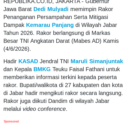
REPUBLIKA.CO.ID, JAKARTA - Gubernur
Jawa Barat
Dedi Mulyadi
memimpin Rakor
Penanganan Persampahan Serta Mitigasi
Dampak
Kemarau Panjang
di Wilayah Jabar
Tahun 2026. Rakor berlangsung di Markas
Besar TNI Angkatan Darat (Mabes AD) Kamis
(4/6/2026).
Hadir
KASAD
Jendral TNI
Maruli Simanjuntak
dan Kepala
BMKG
Teuku Faisal Fathani untuk
memberikan informasi terkini kepada peserta
rakor. Bupati/walikota di 27 kabupaten dan kota
di Jabar hadir mengikuti rakor secara langsung.
Rakor juga diikuti Dandim di wilayah Jabar
melalui
video conference
.
Sponsored