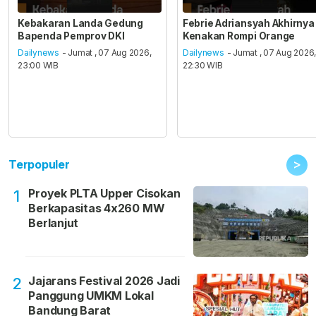
Kebakaran Landa Gedung
Febrie Adriansyah Akhirnya
Bapenda Pemprov DKI
Kenakan Rompi Orange
Dailynews
- Jumat , 07 Aug 2026,
Dailynews
- Jumat , 07 Aug 2026
23:00 WIB
22:30 WIB
>
Terpopuler
Proyek PLTA Upper Cisokan
1
Berkapasitas 4x260 MW
Berlanjut
Jajarans Festival 2026 Jadi
2
Panggung UMKM Lokal
Bandung Barat