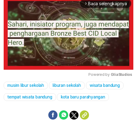
Baca selengkapnya
arrow_forward_ios
Powered by 
GliaStudios
musim libur sekolah
liburan sekolah
wisata bandung
Mute
tempat wisata bandung
kota baru parahyangan