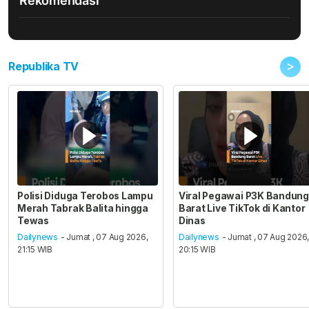
Rekomendasi
>
Republika TV
Polisi Diduga Terobos Lampu
Viral Pegawai P3K Bandung
Merah Tabrak Balita hingga
Barat Live TikTok di Kantor
Tewas
Dinas
Dailynews
- Jumat , 07 Aug 2026,
Dailynews
- Jumat , 07 Aug 2026
21:15 WIB
20:15 WIB