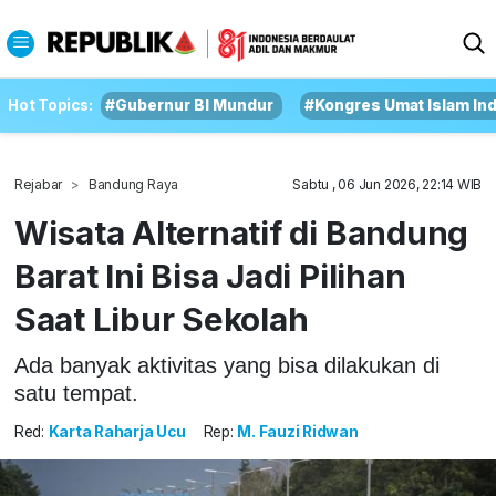
Hot Topics:
#Gubernur BI Mundur
#Kongres Umat Islam In
Rejabar
Bandung Raya
Sabtu , 06 Jun 2026, 22:14 WIB
Wisata Alternatif di Bandung
Barat Ini Bisa Jadi Pilihan
Saat Libur Sekolah
Ada banyak aktivitas yang bisa dilakukan di
satu tempat.
Red:
Karta Raharja Ucu
Rep:
M. Fauzi Ridwan