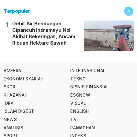
>
Terpopuler
Debit Air Bendungan
1
Cipancuh Indramayu Nol
Akibat Kekeringan, Ancam
Ribuan Hektare Sawah
AMEERA
INTERNASIONAL
EKONOMI SYARIAH
TEKNO
SKOR
BISNIS FINANSIAL
KHAZANAH
ESGNOW
IQRA
VISUAL
ISLAM DIGEST
ENGLISH
NEWS
TV
ANALISIS
RAMADHAN
SPORT
INDEKS