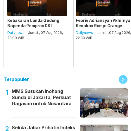
Kebakaran Landa Gedung
Febrie Adriansyah Akhirnya
Bapenda Pemprov DKI
Kenakan Rompi Orange
Dailynews
- Jumat , 07 Aug 2026,
Dailynews
- Jumat , 07 Aug 2026
23:00 WIB
22:30 WIB
>
Terpopuler
MMS Satukan Inohong
1
Sunda di Jakarta, Perkuat
Gagasan untuk Nusantara
Sekda Jabar Prihatin Indeks
2