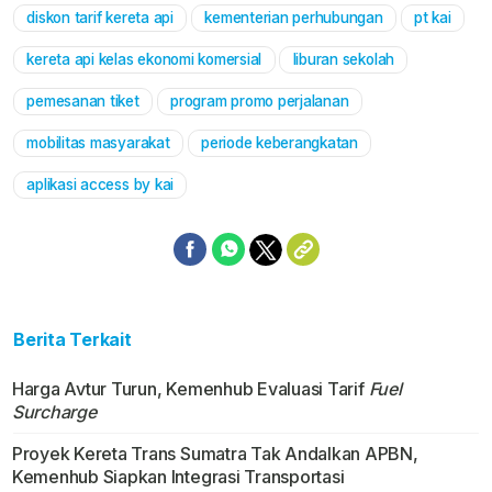
diskon tarif kereta api
kementerian perhubungan
pt kai
Mute
kereta api kelas ekonomi komersial
liburan sekolah
pemesanan tiket
program promo perjalanan
mobilitas masyarakat
periode keberangkatan
aplikasi access by kai
Berita Terkait
Harga Avtur Turun, Kemenhub Evaluasi Tarif
Fuel
Surcharge
Proyek Kereta Trans Sumatra Tak Andalkan APBN,
Kemenhub Siapkan Integrasi Transportasi