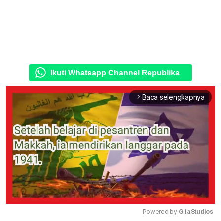
Ikuti Whatsapp Channel Republika
Baca selengkapnya
arrow_forward_ios
Powered by 
GliaStudios