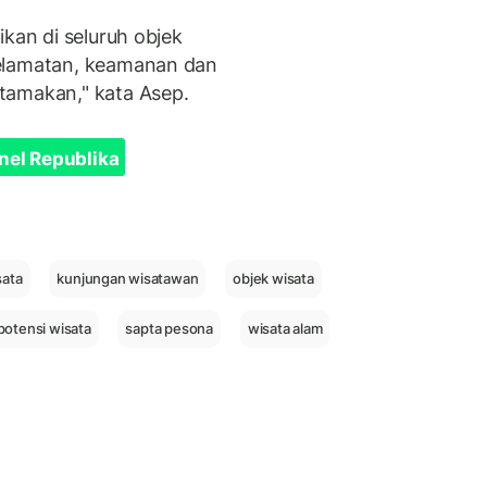
ikan di seluruh objek
selamatan, keamanan dan
tamakan," kata Asep.
nel Republika
sata
kunjungan wisatawan
objek wisata
potensi wisata
sapta pesona
wisata alam