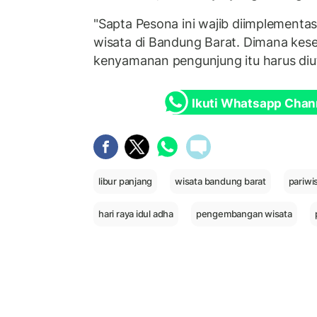
"Sapta Pesona ini wajib diimplementas
wisata di Bandung Barat. Dimana ke
kenyamanan pengunjung itu harus diu
Ikuti Whatsapp Chan
libur panjang
wisata bandung barat
pariwi
hari raya idul adha
pengembangan wisata