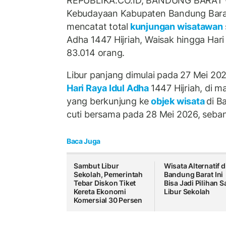
REPUBLIKA.CO.ID, BANDUNG BARAT -
Kebudayaan Kabupaten Bandung Barat
mencatat total
kunjungan wisatawan
Adha 1447 Hijriah, Waisak hingga Hari
83.014 orang.
Libur panjang dimulai pada 27 Mei 2
Hari Raya Idul Adha
1447 Hijriah, di 
yang berkunjung ke
objek wisata
di B
cuti bersama pada 28 Mei 2026, seba
Baca Juga
Sambut Libur
Wisata Alternatif d
Sekolah, Pemerintah
Bandung Barat Ini
Tebar Diskon Tiket
Bisa Jadi Pilihan S
Kereta Ekonomi
Libur Sekolah
Komersial 30 Persen