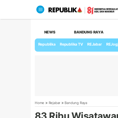
NEWS
BANDUNG RAYA
Republika
Republika TV
REJabar
REJog
>
>
Home
Rejabar
Bandung Raya
83 Ribu Wisatawa