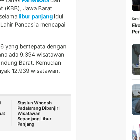
- Dinas
Pariwisata
dan
 (KBB), Jawa Barat
selama
libur panjang
Idul
Kami
 Lahir Pancasila mencapai
Eko
Per
026 yang bertepata dengan
mana ada 9.394 wisatawan
andung Barat. Kemudian
nyak 12.939 wisatawan.
i
Stasiun Whoosh
Padalarang Dibanjiri
aat
Wisatawan
Sepanjang Libur
Panjang