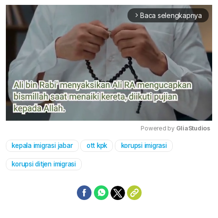
Baca selengkapnya
arrow_forward_ios
Powered by 
GliaStudios
kepala imigrasi jabar
ott kpk
korupsi imigrasi
Mute
korupsi ditjen imigrasi