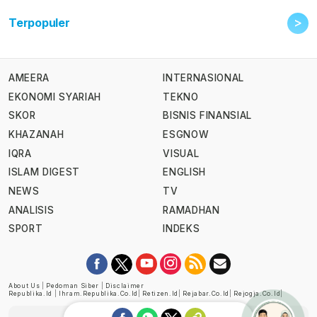
>
Terpopuler
AMEERA
INTERNASIONAL
EKONOMI SYARIAH
TEKNO
SKOR
BISNIS FINANSIAL
KHAZANAH
ESGNOW
IQRA
VISUAL
ISLAM DIGEST
ENGLISH
NEWS
TV
ANALISIS
RAMADHAN
SPORT
INDEKS
About Us
|
Pedoman Siber
|
Disclaimer
Republika.id
|
Ihram.republika.co.id
|
Retizen.id
|
Rejabar.co.id
|
Rejogja.co.id
|