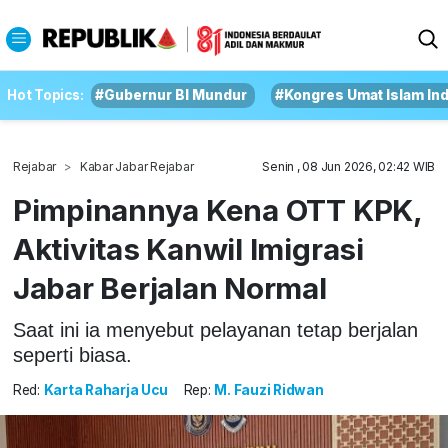
Hot Topics:
#Gubernur BI Mundur
#Kongres Umat Islam In
Rejabar
Kabar Jabar Rejabar
Senin , 08 Jun 2026, 02:42 WIB
Pimpinannya Kena OTT KPK,
Aktivitas Kanwil Imigrasi
Jabar Berjalan Normal
Saat ini ia menyebut pelayanan tetap berjalan
seperti biasa.
Red:
Karta Raharja Ucu
Rep:
M. Fauzi Ridwan