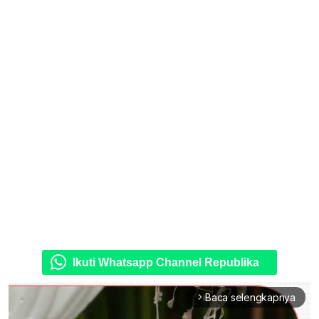
Ikuti Whatsapp Channel Republika
Baca selengkapnya
arrow_forward_ios