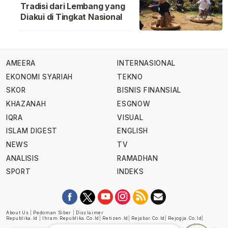
Tradisi dari Lembang yang
Diakui di Tingkat Nasional
AMEERA
INTERNASIONAL
EKONOMI SYARIAH
TEKNO
SKOR
BISNIS FINANSIAL
KHAZANAH
ESGNOW
IQRA
VISUAL
ISLAM DIGEST
ENGLISH
NEWS
TV
ANALISIS
RAMADHAN
SPORT
INDEKS
About Us
|
Pedoman Siber
|
Disclaimer
Republika.id
|
Ihram.republika.co.id
|
Retizen.id
|
Rejabar.co.id
|
Rejogja.co.id
|