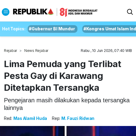
Hot Topics:
#Gubernur BI Mundur
#Kongres Umat Islam In
Rejabar
News Rejabar
Rabu , 10 Jun 2026, 07:40 WIB
Lima Pemuda yang Terlibat
Pesta Gay di Karawang
Ditetapkan Tersangka
Pengejaran masih dilakukan kepada tersangka
lainnya
Red:
Mas Alamil Huda
Rep:
M. Fauzi Ridwan