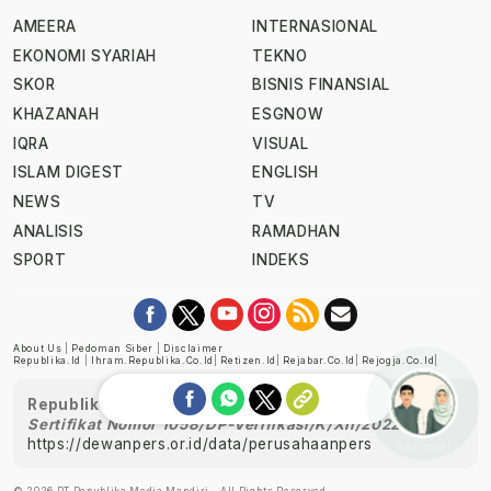
AMEERA
INTERNASIONAL
EKONOMI SYARIAH
TEKNO
SKOR
BISNIS FINANSIAL
KHAZANAH
ESGNOW
IQRA
VISUAL
ISLAM DIGEST
ENGLISH
NEWS
TV
ANALISIS
RAMADHAN
SPORT
INDEKS
About Us
|
Pedoman Siber
|
Disclaimer
Republika.id
|
Ihram.republika.co.id
|
Retizen.id
|
Rejabar.co.id
|
Rejogja.co.id
|
Republika telah diverifikasi oleh Dewan Pers
Sertifikat Nomor 1058/DP-Verifikasi/K/XII/2022
https://dewanpers.or.id/data/perusahaanpers
Ask me!
© 2026 PT Republika Media Mandiri - All Rights Reserved.