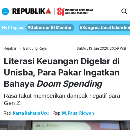
Hot Topics:
#Gubernur BI Mundur
#Kongres Umat Islam In
Rejabar
Bandung Raya
Sabtu , 13 Jun 2026, 20:59 WIB
Literasi Keuangan Digelar di
Unisba, Para Pakar Ingatkan
Bahaya
Doom Spending
Rasa takut memberikan dampak negatif para
Gen Z.
Red:
Karta Raharja Ucu
Rep:
M. Fauzi Ridwan