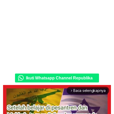
Ikuti Whatsapp Channel Republika
Baca selengkapnya
arrow_forward_ios