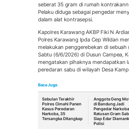
seberat 35 gram di rumah kontrakanny
Pelaku diduga sebagai pengedar men
dalam alat kontrasepsi.
Kapolres Karawang AKBP Fiki N Ardia
Polres Karawang Ipda Cep Wildan me
melakukan penggerebekan di sebuah 
Sabtu (6/6/2026) di Dusun Campea, K
mengatakan pihaknya mendapatkan l
peredaran sabu di wilayah Desa Kam
Baca Juga
Sebulan Terakhir
Anggota Geng Mo
Polres Cimahi Panen
di Bandung Jadi
Kasus Peredaran
Pengedar Narkoba
Narkoba, 35
Ratusan Gram Sa
Tersangka Ditangkap
Siap Edar Diaman
Polisi