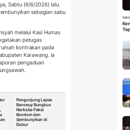
a, Sabtu (6/6/2026) lalu.
yembunyikan sebagian sabu
Sabt
Kem
Tap
nsyah melalui Kasi Humas
ngatakan petugas
rumah kontrakan pada
abupaten Karawang. ia
aporan pengaduan
pungsawah.
tor
Pengunjung Lapas
Banceuy Bungkus
,
Narkoba Pakai
bu
Kondom dan
kan
Sembunyikan di
Dubur