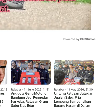
Powered by 
GliaStudios
Mute
 22:12
Rejabar
- 11 June 2026, 11:51
Rejabar
- 11 May 2026, 21:30
res
Anggota Geng Motor di
Untung Ratusan Juta dari
Bandung Jadi Pengedar
Jualan Sabu, Pria
 35
Narkoba, Ratusan Gram
Lembang Sembunyikan
p
Sabu Siap Edar
Barang Haram di Dalam