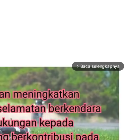
Baca selengkapnya
arrow_forward_ios