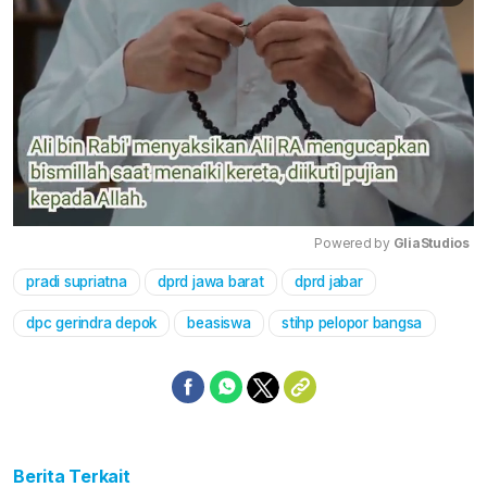
Powered by 
GliaStudios
pradi supriatna
dprd jawa barat
dprd jabar
Mute
dpc gerindra depok
beasiswa
stihp pelopor bangsa
Berita Terkait