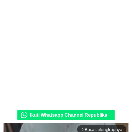
Ikuti Whatsapp Channel Republika
Baca selengkapnya
arrow_forward_ios