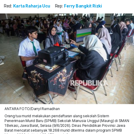
Red:
Karta Raharja Ucu
Rep:
Ferry Bangkit Rizki
ANTARA FOTO/Darryl Ramadhan
Orang tua murid melakukan pendaftaran ulang sekolah Sistem
Penerimaan Murid Baru (SPMB) Sekolah Manusia Unggul (Maung) di SMAN
1 Bekasi, Jawa Barat, Selasa (9/6/2026). Dinas Pendidikan Provinsi Jawa
Barat mencatat sebanyak 18.268 murid diterima dalam program SPMB