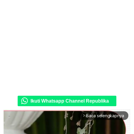
Ikuti Whatsapp Channel Republika
Baca selengkapnya
arrow_forward_ios