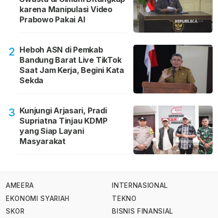
karena Manipulasi Video
Prabowo Pakai AI
Heboh ASN di Pemkab
2
Bandung Barat Live TikTok
Saat Jam Kerja, Begini Kata
Sekda
Kunjungi Arjasari, Pradi
3
Supriatna Tinjau KDMP
yang Siap Layani
Masyarakat
AMEERA
INTERNASIONAL
EKONOMI SYARIAH
TEKNO
SKOR
BISNIS FINANSIAL