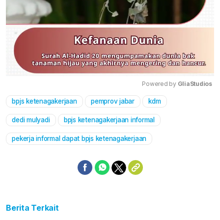
Powered by 
GliaStudios
bpjs ketenagakerjaan
pemprov jabar
kdm
Mute
dedi mulyadi
bpjs ketenagakerjaan informal
pekerja informal dapat bpjs ketenagakerjaan
Berita Terkait