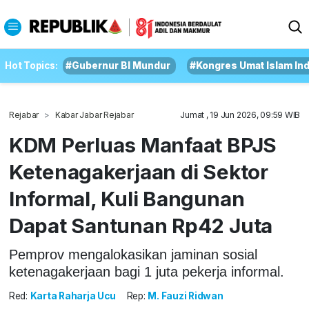
Hot Topics:
#Gubernur BI Mundur
#Kongres Umat Islam In
Rejabar
Kabar Jabar Rejabar
Jumat , 19 Jun 2026, 09:59 WIB
KDM Perluas Manfaat BPJS
Ketenagakerjaan di Sektor
Informal, Kuli Bangunan
Dapat Santunan Rp42 Juta
Pemprov mengalokasikan jaminan sosial
ketenagakerjaan bagi 1 juta pekerja informal.
Red:
Karta Raharja Ucu
Rep:
M. Fauzi Ridwan