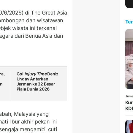
0/6/2026) di The Great Asia
rombongan dan wisatawan
Ter
jek wisata ini terkenal
egara dari Benua Asia dan
ra,
Gol
Injury Time
Deniz
Undav Antarkan
an
Jerman ke 32 Besar
Piala Dunia 2026
Juma
Kun
KDM
Sabah, Malaysia yang
i libur akhir pekan ini
sengaja mengambil cuti