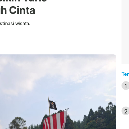
h Cinta
stinasi wisata.
Ter
1
2