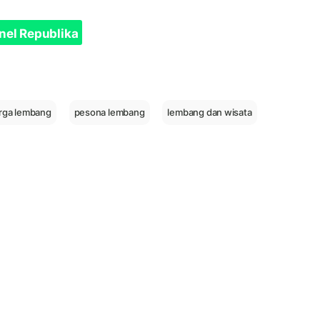
nel Republika
rga lembang
pesona lembang
lembang dan wisata