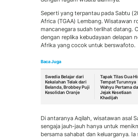
Seperti yang terpantau pada Sabtu (2
Africa (TGAA) Lembang. Wisatawan 
mancanegara sudah terlihat datang. Ob
dengan replika kebudayaan delapan n
Afrika yang cocok untuk berswafoto.
Baca Juga
Swedia Belajar dari
Tapak Tilas Gua Hi
Kekalahan Telak dari
Tempat Turunnya
Belanda, Brobbey Puji
Wahyu Pertama d
Kesolidan Oranje
Jejak Kesetiaan
Khadijah
Di antaranya Aqilah, wisatawan asal 
sengaja jauh-jauh hanya untuk menikmat
bersama sahabat dan keluarganya. Ia 