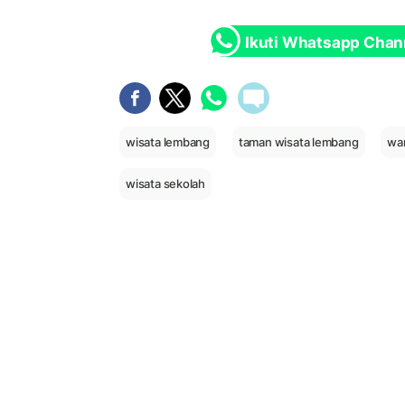
Ikuti Whatsapp Chan
wisata lembang
taman wisata lembang
wa
wisata sekolah