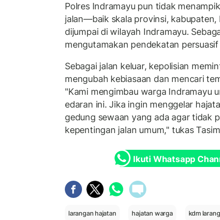
Polres Indramayu pun tidak menampi
jalan—baik skala provinsi, kabupaten
dijumpai di wilayah Indramayu. Sebaga
mengutamakan pendekatan persuasif 
Sebagai jalan keluar, kepolisian memi
mengubah kebiasaan dan mencari temp
"Kami mengimbau warga Indramayu u
edaran ini. Jika ingin menggelar haja
gedung sewaan yang ada agar tidak 
kepentingan jalan umum," tukas Tasim
Ikuti Whatsapp Chan
larangan hajatan
hajatan warga
kdm larang 