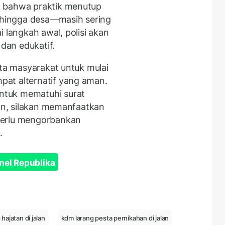
k bahwa praktik menutup
, hingga desa—masih sering
i langkah awal, polisi akan
dan edukatif.
nta masyarakat untuk mulai
at alternatif yang aman.
ntuk mematuhi surat
tan, silakan memanfaatkan
perlu mengorbankan
.
nel Republika
hajatan di jalan
kdm larang pesta pernikahan di jalan