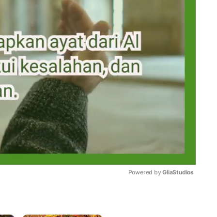
Powered by 
GliaStudios
Mute