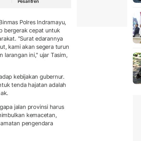
Pesantren
 Binmas Polres Indramayu,
p bergerak cepat untuk
arakat. "Surat edarannya
jut, kami akan segera turun
larangan ini," ujar Tasim,
dap kebijakan gubernur.
ntuk tenda hajatan adalah
ak.
apa jalan provinsi harus
menimbulkan kemacetan,
elamatan pengendara