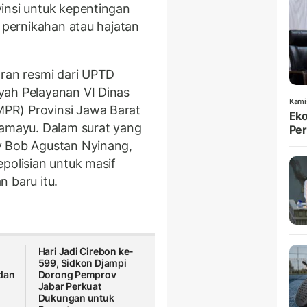
insi untuk kepentingan
a pernikahan atau hajatan
aran resmi dari UPTD
yah Pelayanan VI Dinas
Kami
PR) Provinsi Jawa Barat
Eko
ramayu. Dalam surat yang
Per
y Bob Agustan Nyinang,
polisian untuk masif
 baru itu.
Hari Jadi Cirebon ke-
599, Sidkon Djampi
dan
Dorong Pemprov
Jabar Perkuat
Dukungan untuk