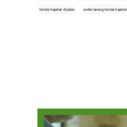
tenda hajatan di jalan
polisi larang tenda hajata