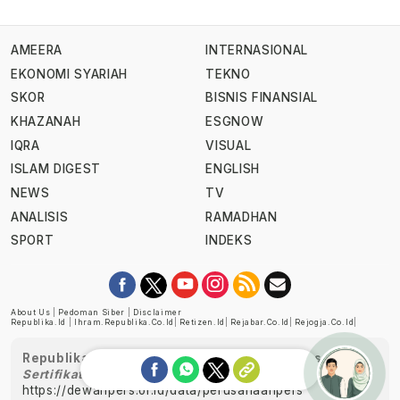
AMEERA
INTERNASIONAL
EKONOMI SYARIAH
TEKNO
SKOR
BISNIS FINANSIAL
KHAZANAH
ESGNOW
IQRA
VISUAL
ISLAM DIGEST
ENGLISH
NEWS
TV
ANALISIS
RAMADHAN
SPORT
INDEKS
About Us
|
Pedoman Siber
|
Disclaimer
Republika.id
|
Ihram.republika.co.id
|
Retizen.id
|
Rejabar.co.id
|
Rejogja.co.id
|
Republika telah diverifikasi oleh Dewan Pers
Sertifikat Nomor 1058/DP-Verifikasi/K/XII/2022
https://dewanpers.or.id/data/perusahaanpers