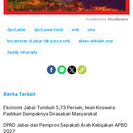
Powered by 
GliaStudios
dprd jabar
dprd jawa barat
smk
sma
Mute
kecamatan di jabar tak punya smk
akses sekolah sma
daddy rohanady
Berita Terkait
Ekonomi Jabar Tumbuh 5,73 Persen, Iwan Koswara:
Pastikan Dampaknya Dirasakan Masyarakat
DPRD Jabar dan Pemprov Sepakati Arah Kebijakan APBD
2027