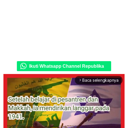
Ikuti Whatsapp Channel Republika
Baca selengkapnya
arrow_forward_ios