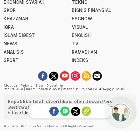
EKONOMI SYARIAH
TEKNO
SKOR
BISNIS FINANSIAL
KHAZANAH
ESGNOW
IQRA
VISUAL
ISLAM DIGEST
ENGLISH
NEWS
TV
ANALISIS
RAMADHAN
SPORT
INDEKS
About Us
|
Pedoman Siber
|
Disclaimer
Republika.id
|
Ihram.republika.co.id
|
Retizen.id
|
Rejabar.co.id
|
Rejogja.co.id
|
Republika telah diverifikasi oleh Dewan Pers
Sertifikat Nomor 1058/DP-Verifikasi/K/XII/2022
https://dewanpers.or.id/data/perusahaanpers
Ask me!
© 2026 PT Republika Media Mandiri - All Rights Reserved.