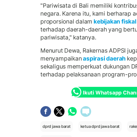
"Pariwisata di Bali memiliki kontrib
negara. Karena itu, kami berharap a
proporsional dalam
kebijakan fiska
terhadap daerah-daerah yang bert
pariwisata," katanya.
Menurut Dewa, Rakernas ADPSI juga
menyampaikan
aspirasi daerah
kep
sekaligus memperkuat dukungan DP
terhadap pelaksanaan program-prog
Ikuti Whatsapp Chan
dprd jawa barat
ketua dprd jawa barat
rake