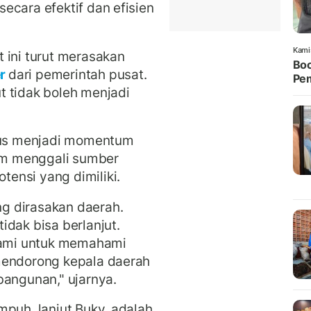
ecara efektif dan efisien
Kami
 ini turut merasakan
Boc
er
dari pemerintah pusat.
Pem
t tidak boleh menjadi
arus menjadi momentum
lam menggali sumber
ensi yang dimiliki.
g dirasakan daerah.
idak bisa berlanjut.
 kami untuk memahami
mendorong kepala daerah
bangunan," ujarnya.
mpuh, lanjut Buky, adalah