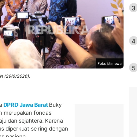
3
4
Foto: Istimewa
5
nin (29/6/2026).
a
DPRD Jawa Barat
Buky
 merupakan fondasi
u dan sejahtera. Karena
us diperkuat seiring dengan
s nasional.