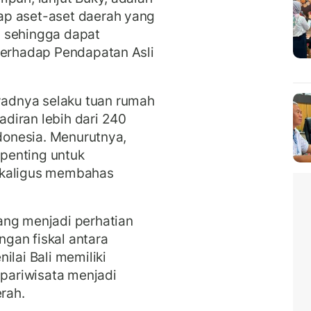
ap aset-aset daerah yang
l sehingga dapat
terhadap Pendapatan Asli
adnya selaku tuan rumah
diran lebih dari 240
ndonesia. Menurutnya,
penting untuk
ekaligus membahas
ang menjadi perhatian
gan fiskal antara
ilai Bali memiliki
 pariwisata menjadi
rah.