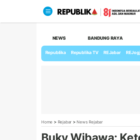
NEWS
BANDUNG RAYA
Republika
Republika TV
REJabar
REJog
>
>
Home
Rejabar
News Rejabar
Buky Wibawa: Kete