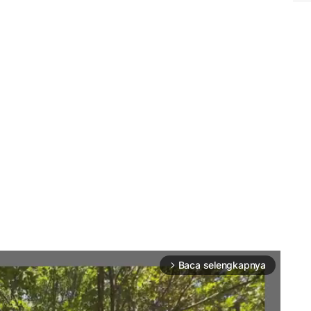
Baca selengkapnya
arrow_forward_ios