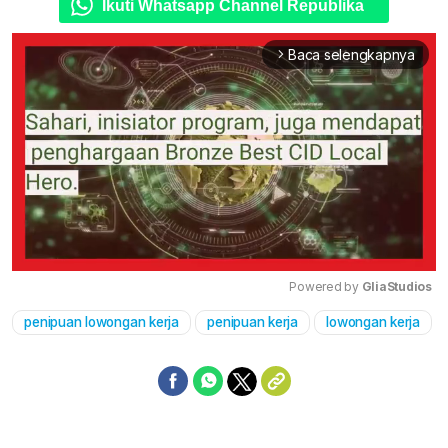
Ikuti Whatsapp Channel Republika
Baca selengkapnya
arrow_forward_ios
Powered by 
GliaStudios
penipuan lowongan kerja
penipuan kerja
lowongan kerja
Mute