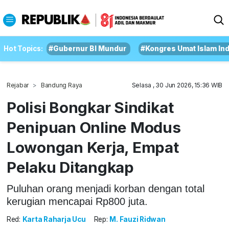
Hot Topics:
#Gubernur BI Mundur
#Kongres Umat Islam In
Rejabar
Bandung Raya
Selasa , 30 Jun 2026, 15:36 WIB
Polisi Bongkar Sindikat
Penipuan Online Modus
Lowongan Kerja, Empat
Pelaku Ditangkap
Puluhan orang menjadi korban dengan total
kerugian mencapai Rp800 juta.
Red:
Karta Raharja Ucu
Rep:
M. Fauzi Ridwan