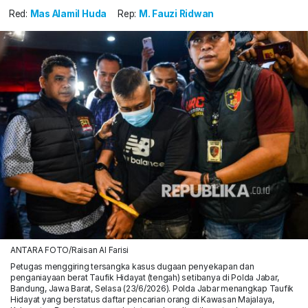
Red:
Mas Alamil Huda
Rep:
M. Fauzi Ridwan
ANTARA FOTO/Raisan Al Farisi
Petugas menggiring tersangka kasus dugaan penyekapan dan
penganiayaan berat Taufik Hidayat (tengah) setibanya di Polda Jabar,
Bandung, Jawa Barat, Selasa (23/6/2026). Polda Jabar menangkap Taufik
Hidayat yang berstatus daftar pencarian orang di Kawasan Majalaya,