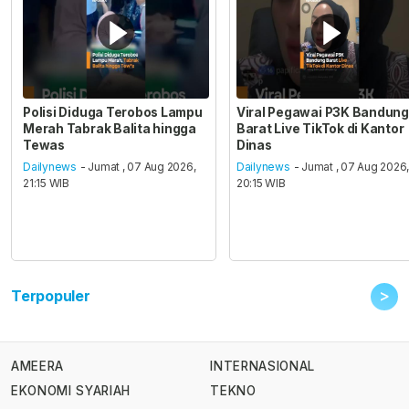
Polisi Diduga Terobos Lampu
Viral Pegawai P3K Bandung
Merah Tabrak Balita hingga
Barat Live TikTok di Kantor
Tewas
Dinas
Dailynews
- Jumat , 07 Aug 2026,
Dailynews
- Jumat , 07 Aug 2026
21:15 WIB
20:15 WIB
>
Terpopuler
AMEERA
INTERNASIONAL
EKONOMI SYARIAH
TEKNO