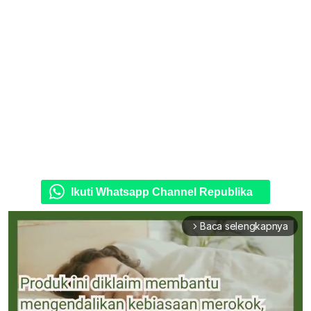
Ikuti Whatsapp Channel Republika
Baca selengkapnya
arrow_forward_ios