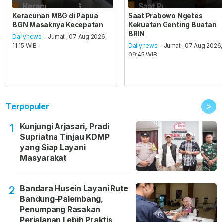
Keracunan MBG di Papua
Saat Prabowo Ngetes
BGN Masaknya Kecepatan
Kekuatan Genting Buatan
BRIN
Dailynews
- Jumat , 07 Aug 2026,
11:15 WIB
Dailynews
- Jumat , 07 Aug 2026
09:45 WIB
>
Terpopuler
Kunjungi Arjasari, Pradi
1
Supriatna Tinjau KDMP
yang Siap Layani
Masyarakat
Bandara Husein Layani Rute
2
Bandung–Palembang,
Penumpang Rasakan
Perjalanan Lebih Praktis