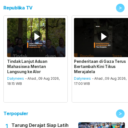
>
Republika TV
Tindak Lanjut Aduan
Penderitaan di Gaza Terus
Mahasiswa Mentan
Bertambah Kini Tikus
Langsung ke Alor
Merajalela
Dailynews
- Ahad , 09 Aug 2026,
Dailynews
- Ahad , 09 Aug 2026,
18:15 WIB
17:00 WIB
>
Terpopuler
Tarung Derajat Siap Latih
1