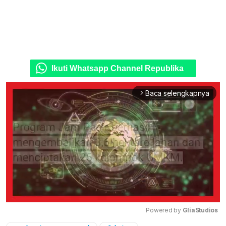
Ikuti Whatsapp Channel Republika
Baca selengkapnya
arrow_forward_ios
Powered by 
GliaStudios