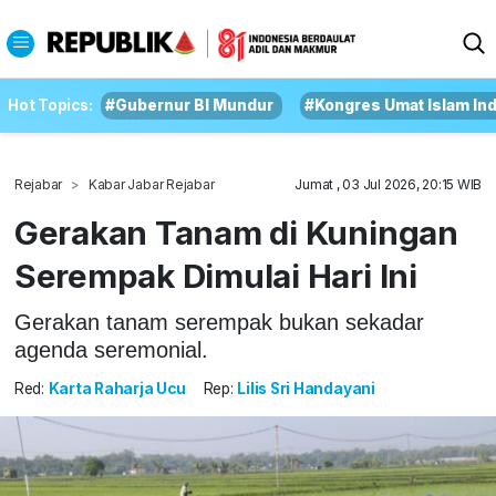
Hot Topics:
#Gubernur BI Mundur
#Kongres Umat Islam In
Rejabar
Kabar Jabar Rejabar
Jumat , 03 Jul 2026, 20:15 WIB
Gerakan Tanam di Kuningan
Serempak Dimulai Hari Ini
Gerakan tanam serempak bukan sekadar
agenda seremonial.
Red:
Karta Raharja Ucu
Rep:
Lilis Sri Handayani