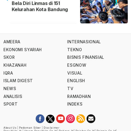
Bela Diri Linmas di 151
Kelurahan Kota Bandung
AMEERA
INTERNASIONAL
EKONOMI SYARIAH
TEKNO
SKOR
BISNIS FINANSIAL
KHAZANAH
ESGNOW
IQRA
VISUAL
ISLAM DIGEST
ENGLISH
NEWS
TV
ANALISIS
RAMADHAN
SPORT
INDEKS
About Us
|
Pedoman Siber
|
Disclaimer