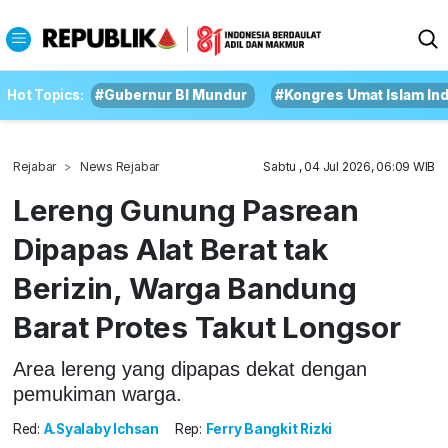
Hot Topics:
#Gubernur BI Mundur
#Kongres Umat Islam In
Rejabar
News Rejabar
Sabtu , 04 Jul 2026, 06:09 WIB
Lereng Gunung Pasrean
Dipapas Alat Berat tak
Berizin, Warga Bandung
Barat Protes Takut Longsor
Area lereng yang dipapas dekat dengan
pemukiman warga.
Red:
A.Syalaby Ichsan
Rep:
Ferry Bangkit Rizki